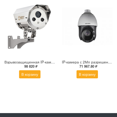
Взрывозащищенная IP-камера Релион Релион-Exd-Н-100-ИК-IP5Мп3.6mm-PoE-МК-TR
IP-камера с 2Мп разрешением DS-2DE4225IW-DE(S5)
98 820 ₽
71 967.80 ₽
В корзину
В корзину