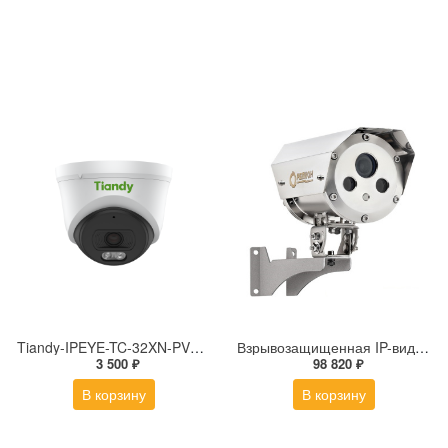
Tiandy-IPEYE-TC-32XN-PVZ 2Мп купольная «турель» IP камера с фиксированным объективом, серия SPARK со встроенным агентом IPEYE для ПВЗ
Взрывозащищенная IP-видеокамера Релион Релион-Exd-Н-100-ИК-IP5Мп2.8mm-PoE-МК-TR
3 500 ₽
98 820 ₽
В корзину
В корзину