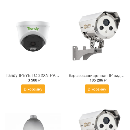
Tiandy-IPEYE-TC-32XN-PVZ 2Мп купольная «турель» IP камера с фиксированным объективом, серия SPARK со встроенным агентом IPEYE для ПВЗ
Взрывозащищенная IP-видеокамера Релион Релион-Exd-Н-100-ИК-IP5Мп2.7-13.5Z-PoE-SD-МК-TR
3 500 ₽
105 286 ₽
В корзину
В корзину