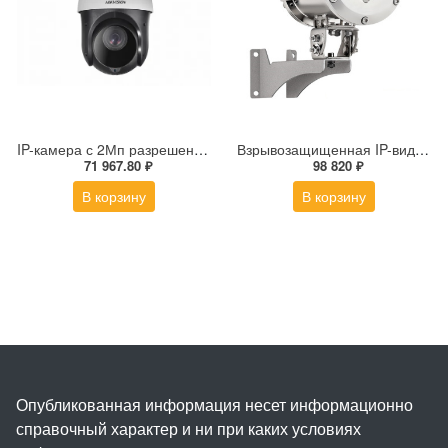
IP-камера с 2Мп разрешением DS-2DE4225IW-DE(S5)
Взрывозащищенная IP-видеокамера Релион Релион-Exd-Н-100-ИК-IP5Мп2.8mm-PoE-МК-TR
71 967.80 ₽
98 820 ₽
В корзину
В корзину
Опубликованная информация несет информационно
справочный характер и ни при каких условиях