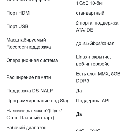
1 GbE 10‑бит
Порт HDMI
стандартный
2 порта, поддержка
Порт USB
ATA/IDE
Масштабируемый
до 2.5 Gbps/канал
Recorder‑поддержка
Linux‑покрытие,
Операционная система
веб‑интерфейс
Есть слот MMX, 8GB
Расширение памяти
DDR3
Поддержка DS‑NALP
Да
Программирование под Siag
Поддержка API
Наличие датчиков?(Пуск/
Да
Стоп, Плавный старт)
Рабочий диапазон
0 °C – 50 °C