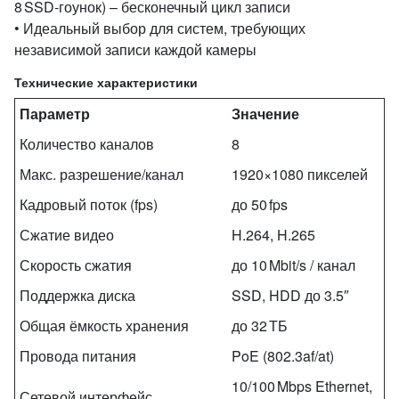
8 SSD‑гоунок) – бесконечный цикл записи
• Идеальный выбор для систем, требующих
независимой записи каждой камеры
Технические характеристики
Параметр
Значение
Количество каналов
8
Макс. разрешение/канал
1920×1080 пикселей
Кадровый поток (fps)
до 50 fps
Сжатие видео
H.264, H.265
Скорость сжатия
до 10 Mbit/s / канал
Поддержка диска
SSD, HDD до 3.5″
Общая ёмкость хранения
до 32 ТБ
Провода питания
PoE (802.3af/at)
10/100 Mbps Ethernet,
Сетевой интерфейс