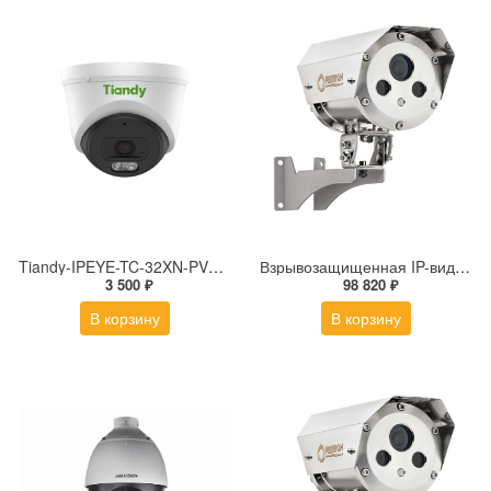
Tiandy-IPEYE-TC-32XN-PVZ 2Мп купольная «турель» IP камера с фиксированным объективом, серия SPARK со встроенным агентом IPEYE для ПВЗ
Взрывозащищенная IP-видеокамера Релион Релион-Exd-Н-100-ИК-IP5Мп2.8mm-PoE-МК-TR
3 500 ₽
98 820 ₽
В корзину
В корзину