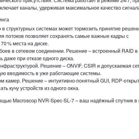
ического присутствия. Система работает в режиме 24/7, пр
ключает каналы, удерживая максимальное качество сигнал
инга
 в структурных системах может тормозить принятие решени
ия потоков позволяет сохранять самые важные кадры с
70 % места на диске.
боев в сетевом соединении. Решение – встроенный RAID в
 даже при отказе одного диска.
инфраструктурой. Решение – ONVIF, CSIR и допускаемая се
ую вводимость в уже работающие системы.
м камер. Решение – интуитивно‑понятный GUI, RDP‑открыт
ь кучу устройств из одного окна.
ощью Macroscop NVR‑Spec‑SL‑7 – ваш надёжный спутник в