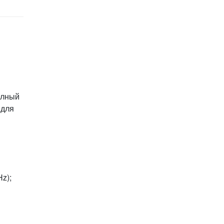
олный
 для
Hz);