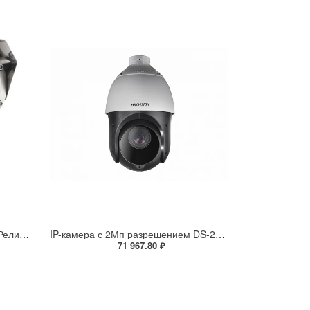
Взрывозащищенная IP-камера Релион Релион-Exd-Н-100-ИК-IP5Мп3.6mm-PoE-МК-TR
IP-камера с 2Мп разрешением DS-2DE4225IW-DE(S5)
71 967.80 ₽