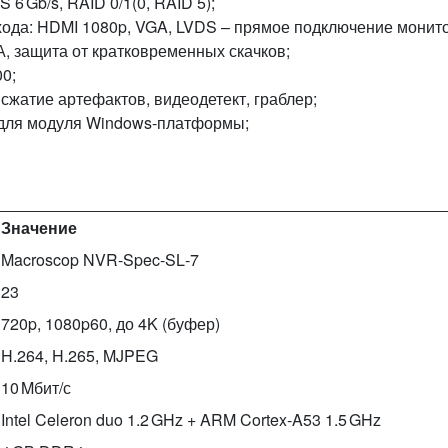
6 Gb/s, RAID 0/1(0, RAID 5);
хода: HDMI 1080p, VGA, LVDS – прямое подключение монит
А, защита от кратковременных скачков;
00;
 сжатие артефактов, видеодетект, граблер;
e для модуля Windows‑платформы;
Значение
Macroscop NVR‑Spec‑SL‑7
23
720p, 1080p60, до 4K (буфер)
H.264, H.265, MJPEG
10 Mбит/с
Intel Celeron duo 1.2 GHz + ARM Cortex‑A53 1.5 GHz