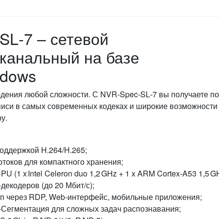
SL‑7 – сетевой
‑канальный на базе
dows
дения любой сложности. С NVR‑Spec‑SL‑7 вы получаете п
писи в самых современных кодеках и широкие возможности
у.
поддержкой H.264/H.265;
токов для компактного хранения;
U (1 x Intel Celeron duo 1,2 GHz + 1 x ARM Cortex‑A53 1,5 G
‑декодеров (до 20 Мбит/с);
туп через RDP, Web‑интерфейс, мобильные приложения;
R‑Сегментация для сложных задач распознавания;