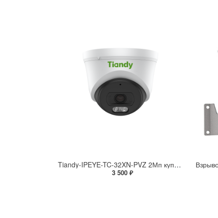
Tiandy-IPEYE-TC-32XN-PVZ 2Мп купольная «турель» IP камера с фиксированным объективом, серия SPARK со встроенным агентом IPEYE для ПВЗ
3 500 ₽