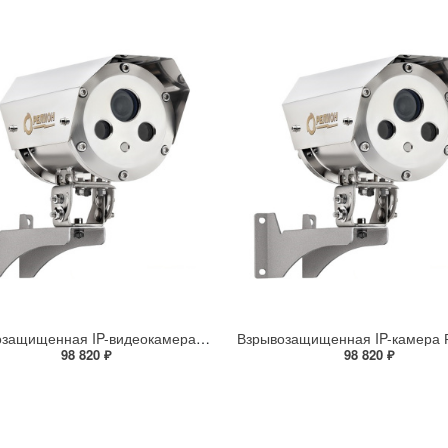
Взрывозащищенная IP-видеокамера Релион Релион-Exd-Н-100-ИК-IP5Мп2.8mm-PoE-МК-TR
98 820 ₽
98 820 ₽