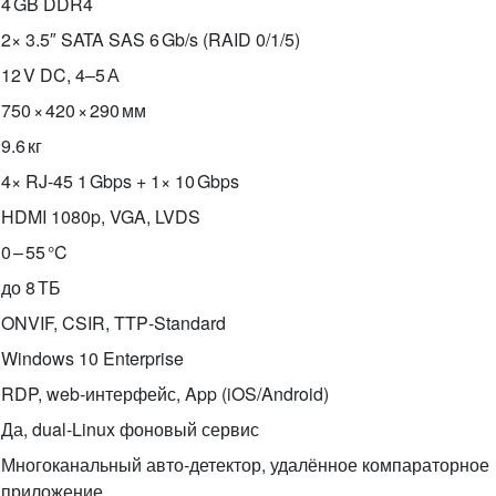
4 GB DDR4
2× 3.5″ SATA SAS 6 Gb/s (RAID 0/1/5)
12 V DC, 4–5 А
750 × 420 × 290 мм
9.6 кг
4× RJ‑45 1 Gbps + 1× 10 Gbps
HDMI 1080p, VGA, LVDS
0 – 55 °C
до 8 ТБ
ONVIF, CSIR, TTP‑Standard
Windows 10 Enterprise
RDP, web‑интерфейс, App (iOS/Android)
Да, dual‑Linux фоновый сервис
Многоканальный авто‑детектор, удалённое компараторное
приложение