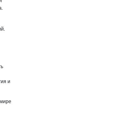
и
а.
й.
ть
ия и
 мире