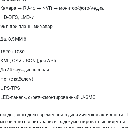
Камера → RJ‑45 → NVR → монитор/фото/медиа
HD‑DFS, LMD‑7
96 h при планн. миг/авар
Да, 3.5 MM 8
1920 × 1080
XML, CSV, JSON (для API)
До 30 days-дисперсная
Нет (с кабелем)
UPS/TPS
LED-панель, скретч‑смонтированный U‑SMC
роходы, зоны долговременной и динамической активности. 
мгновенно сверить записи, задокументировать инцидент и