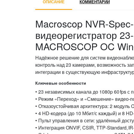
ОПИСАНИЕ
КОММЕНТАРИИ
Macroscop NVR‑Spec‑
видеорегистратор 23
MACROSCOP OC Win
Надёжное решение для систем видеонаблю
контроль над 23 камерами, возможность за
интеграции в существующую инфраструктур
Ключевые особенности
• 23 независимых канала до 1080p 60 fps с 
• Режим «Переход» и «Смешение» видео‑по
• Отказоустойчивая архитектура: 2 модуль CP
• 4 HD‑кодера (до 10 Мбит/с каждый) и 8 HD
• Пульт управления в сети: удалённый дос
• Интеграция ONVIF, CSIR, TTP‑Standard, I