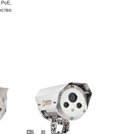
 PoE,
нство