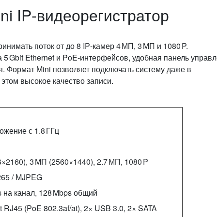
ni IP‑видеорегистратор
имать поток от до 8 IP‑камер 4 МП, 3 МП и 1080 P.
5 Gbit Ethernet и PoE‑интерфейсов, удобная панель управ
. Формат Mini позволяет подключать систему даже в
 этом высокое качество записи.
жение с 1.8 ГГц
×2160), 3 МП (2560×1440), 2.7 МП, 1080 P
.265 / MJPEG
s на канал, 128 Mbps общий
t RJ45 (PoE 802.3af/at), 2× USB 3.0, 2× SATA