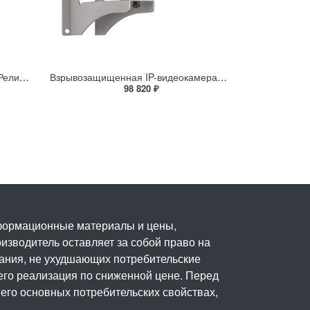
Взрывозащищенная IP-камера Релион Релион-Exd-Н-150-ИК-IP2Мп2.8mm-220-С-TR
Взрывозащищенная IP-видеокамера Релион Релион-Exd-Н-100-ИК-IP5Мп2.8mm-PoE-МК-TR
98 820 ₽
нформационные материалы и цены,
изводитель оставляет за собой право на
вания, не ухудшающих потребительские
его реализация по сниженной цене. Перед
его основных потребительских свойствах,