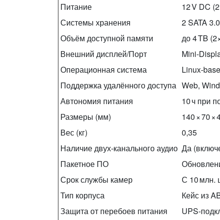
Питание
12 V DC (2 
Системы хранения
2 SATA 3.
Объём доступной памяти
до 4 TB (
Внешний дисплей/Порт
Mini‑Displ
Операционная система
Linux‑base
Поддержка удалённого доступа
Web, Wind
Автономия питания
10 ч при 
Размеры (мм)
140 × 70 × 
Вес (кг)
0,35
Наличие двух‑канального аудио
Да (включ
Пакетное ПО
Обновлени
Срок службы камер
С 10 млн.
Тип корпуса
Кейс из A
Защита от перебоев питания
UPS‑подкл