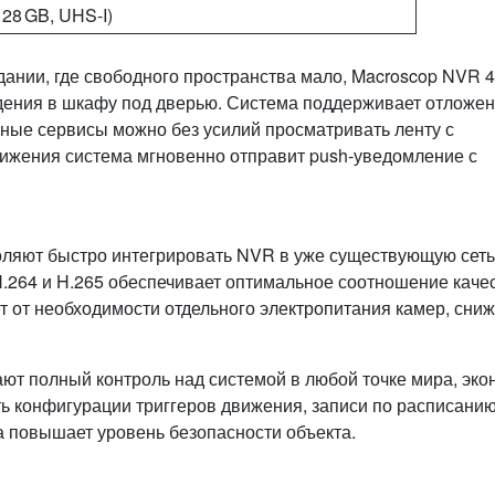
128 GB, UHS‑I)
ании, где свободного пространства мало, Macroscop NVR 4
дения в шкафу под дверью. Система поддерживает отложе
чные сервисы можно без усилий просматривать ленту с
ижения система мгновенно отправит push‑уведомление с
оляют быстро интегрировать NVR в уже существующую сеть
.264 и H.265 обеспечивает оптимальное соотношение каче
 от необходимости отдельного электропитания камер, сни
ют полный контроль над системой в любой точке мира, эко
ь конфигурации триггеров движения, записи по расписанию
а повышает уровень безопасности объекта.