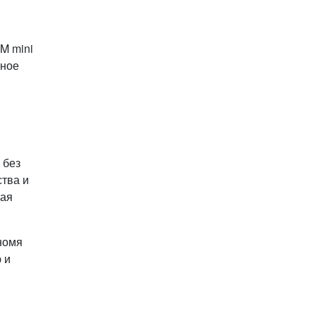
M mini
нное
 без
ства и
жая
номя
 и