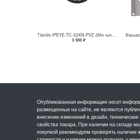
Tiandy-IPEYE-TC-32XN-PVZ 2Мп купольная «турель» IP камера с фиксированным объективом, серия SPARK со встроенным агентом IPEYE для ПВЗ
3 500 ₽
Опубликованная информация несет информ
размещенные на сайте, не являются публичн
внесение изменений в дизайн, технические
свойства товара. При наличии на складе м
покупкой рекомендуем проверять наличие ж
стоимости и наличии можно получить у мен