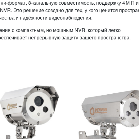
ини‑формат, 8‑канальную совместимость, поддержку 4 М П и
 NVR. Это решение создано для тех, у кого ценится простра
ачества и надёжности видеонаблюдения.
ния с компактным, но мощным NVR, который легко
обеспечивает непрерывную защиту вашего пространства.