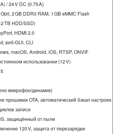
A) / 24 V DC (0.75 A)
0 Gbit, 2 GB DDR3 RAM, 1 GB eMMC Flash
2×2 TB HDD/SSD)
ayPort, HDMI 2.0
d, веб‑GUI, CLI
ows, macOS, Android, iOS, RTSP, ONVIF
постоянном использовании (12 V)
45
ено микрофон/динамик)
е прошивки OTA, автоматический бэкап настроек
 циклов записи
BS, защищённый от пыли
ючение 120 V, защита от перезарядки