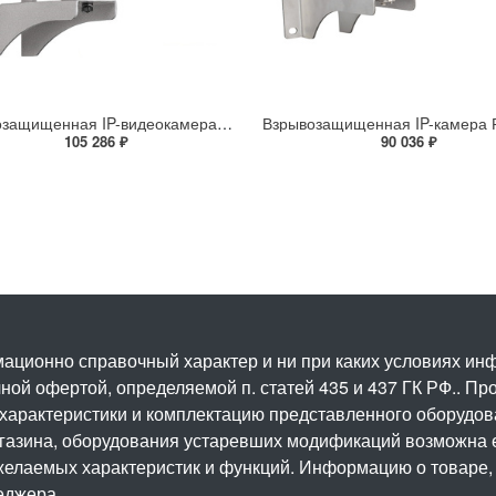
Взрывозащищенная IP-видеокамера Релион Релион-Exd-Н-100-ИК-IP5Мп2.7-13.5Z-PoE-SD-МК-TR
105 286 ₽
90 036 ₽
ационно справочный характер и ни при каких условиях и
ой офертой, определяемой п. статей 435 и 437 ГК РФ.. Про
 характеристики и комплектацию представленного оборудо
агазина, оборудования устаревших модификаций возможна 
елаемых характеристик и функций. Информацию о товаре, 
еджера.