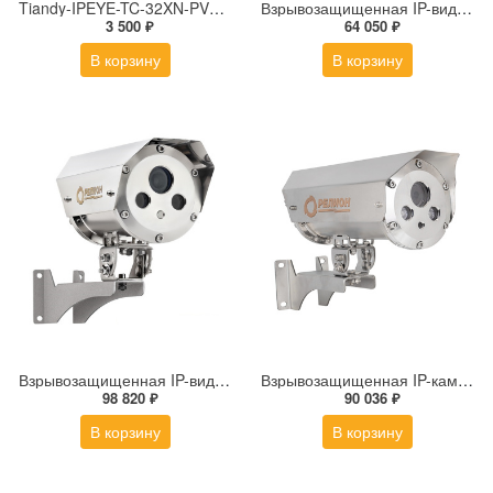
Tiandy-IPEYE-TC-32XN-PVZ 2Мп купольная «турель» IP камера с фиксированным объективом, серия SPARK со встроенным агентом IPEYE для ПВЗ
Взрывозащищенная IP-видеокамера Релион Релион-Exd-М-50-ИК-IP2Мп3.6mm-PoE-TR
3 500 ₽
64 050 ₽
В корзину
В корзину
Взрывозащищенная IP-видеокамера Релион Релион-Exd-Н-100-ИК-IP5Мп2.8mm-PoE-МК-TR
Взрывозащищенная IP-камера Релион Релион-Exd-Н-150-ИК-IP2Мп2.8mm-220-С-TR
98 820 ₽
90 036 ₽
В корзину
В корзину