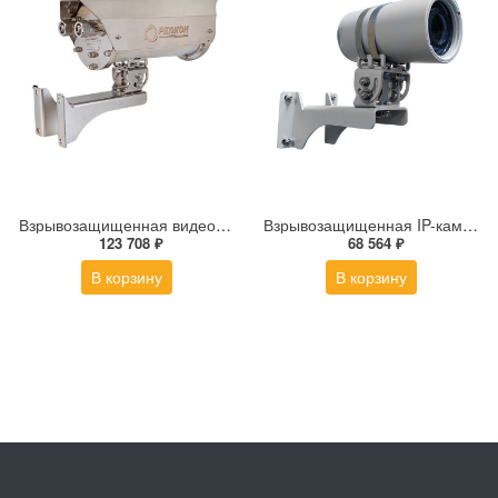
Взрывозащищенная видеокамера Релион Релион-Exd-Н-150-ИК-IP2Мп5-50Z-PoE-SD-МК-С-TR
Взрывозащищенная IP-камера Релион-Exd-М-50-ИК-IP4Мп3.6mm-PoE-TR
123 708 ₽
68 564 ₽
В корзину
В корзину