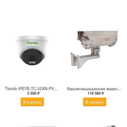
Tiandy-IPEYE-TC-32XN-PVZ 2Мп купольная «турель» IP камера с фиксированным объективом, серия SPARK со встроенным агентом IPEYE для ПВЗ
Взрывозащищенная видеокамера Релион Релион-Exd-Н-150-ИК-IP8Мп2.7-13.5Z-220-SD-МК-TR
3 500 ₽
119 560 ₽
В корзину
В корзину