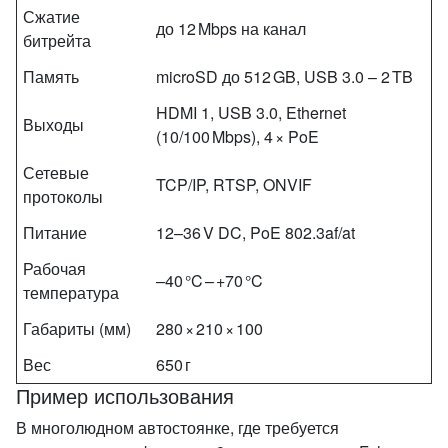
Сжатие
до 12 Mbps на канал
битрейта
Память
microSD до 512 GB, USB 3.0 – 2 TB
HDMI 1, USB 3.0, Ethernet
Выходы
(10/100 Mbps), 4 × PoE
Сетевые
TCP/IP, RTSP, ONVIF
протоколы
Питание
12–36 V DC, PoE 802.3af/at
Рабочая
–40 °C – +70 °C
температура
Габариты (мм)
280 × 210 × 100
Вес
650 г
Пример использования
В многолюдном автостоянке, где требуется