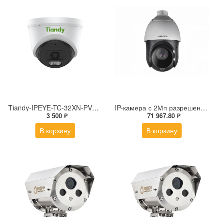
Tiandy-IPEYE-TC-32XN-PVZ 2Мп купольная «турель» IP камера с фиксированным объективом, серия SPARK со встроенным агентом IPEYE для ПВЗ
IP-камера с 2Мп разрешением DS-2DE4225IW-DE(S5)
3 500 ₽
71 967.80 ₽
В корзину
В корзину