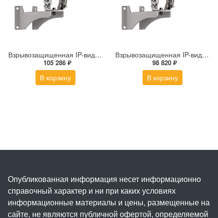
Взрывозащищенная IP-видеокамера Релион Релион-Exd-Н-100-ИК-IP5Мп2.7-13.5Z-PoE-SD-МК-TR
Взрывозащищенная IP-видеокамера Релион Релион-Exd-Н-100-ИК-IP5Мп2.8mm-PoE-МК-TR
105 286 ₽
98 820 ₽
В корзину
В корзину
Опубликованная информация несет информационно
справочный характер и ни при каких условиях
информационные материалы и цены, размещенные на
сайте, не являются публичной офертой, определяемой