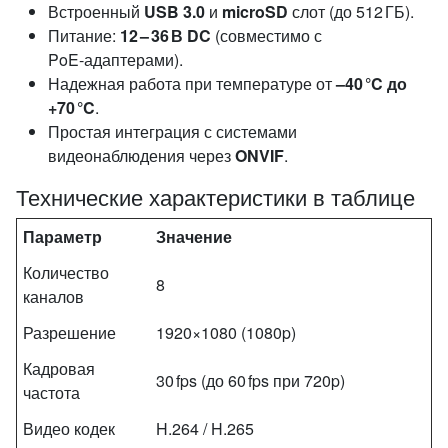
Встроенный
USB 3.0
и
microSD
слот (до 512 ГБ).
Питание:
12 – 36 В DC
(совместимо с
PoE‑адаптерами).
Надежная работа при температуре от
–40 °C до
+70 °C
.
Простая интеграция с системами
видеонаблюдения через
ONVIF
.
Технические характеристики в таблице
Параметр
Значение
Количество
8
каналов
Разрешение
1920×1080 (1080p)
Кадровая
30 fps (до 60 fps при 720p)
частота
Видео кодек
H.264 / H.265