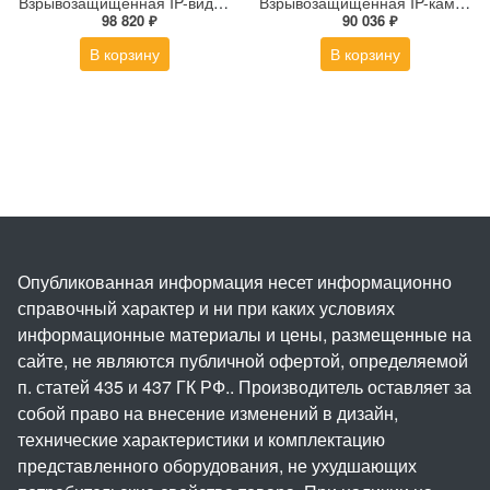
Взрывозащищенная IP-видеокамера Релион Релион-Exd-Н-100-ИК-IP5Мп2.8mm-PoE-МК-TR
Взрывозащищенная IP-камера Релион Релион-Exd-Н-150-ИК-IP2Мп2.8mm-220-С-TR
98 820 ₽
90 036 ₽
В корзину
В корзину
Опубликованная информация несет информационно
справочный характер и ни при каких условиях
информационные материалы и цены, размещенные на
сайте, не являются публичной офертой, определяемой
п. статей 435 и 437 ГК РФ.. Производитель оставляет за
собой право на внесение изменений в дизайн,
технические характеристики и комплектацию
представленного оборудования, не ухудшающих