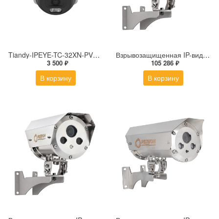
Tiandy-IPEYE-TC-32XN-PVZ 2Мп купольная «турель» IP камера с фиксированным объективом, серия SPARK со встроенным агентом IPEYE для ПВЗ
Взрывозащищенная IP-видеокамера Релион Релион-Exd-Н-100-ИК-IP5Мп2.7-13.5Z-PoE-SD-МК-TR
3 500 ₽
105 286 ₽
В корзину
В корзину