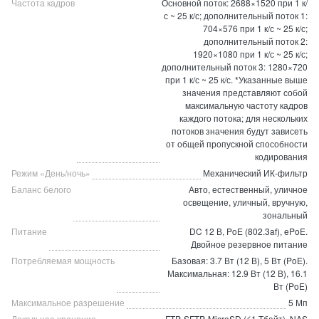
Частота кадров
Основной поток: 2688×1520 при 1 к/
с ~ 25 к/с; дополнительный поток 1:
704×576 при 1 к/с ~ 25 к/с;
дополнительный поток 2:
1920×1080 при 1 к/с ~ 25 к/с;
дополнительный поток 3: 1280×720
при 1 к/с ~ 25 к/с. *Указанные выше
значения представляют собой
максимальную частоту кадров
каждого потока; для нескольких
потоков значения будут зависеть
от общей пропускной способности
кодирования
Режим «День/ночь»
Механический ИК-фильтр
Баланс белого
Авто, естественный, уличное
освещение, уличный, вручную,
зональный
Питание
DC 12 В, PoE (802.3af), ePoE.
Двойное резервное питание
Потребляемая мощность
Базовая: 3.7 Вт (12 В), 5 Вт (PoE).
Максимальная: 12.9 Вт (12 В), 16.1
Вт (PoE)
Максимальное разрешение
5 Мп
Локальное хранение
FTP, SFTP, MicroSD (≤1 Тбайт), NAS