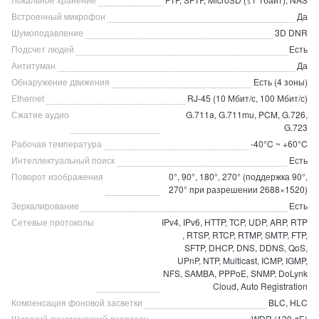
Встроенный микрофон
Да
Шумоподавление
3D DNR
Подсчет людей
Есть
Антитуман
Да
Обнаружение движения
Есть (4 зоны)
Ethernet
RJ-45 (10 Мбит/с, 100 Мбит/с)
Сжатие аудио
G.711a, G.711mu, PCM, G.726,
G.723
Рабочая температура
-40°C ~ +60°C
Интеллектуальный поиск
Есть
Поворот изображения
0°, 90°, 180°, 270° (поддержка 90°,
270° при разрешении 2688×1520)
Зеркалирование
Есть
Сетевые протоколы
IPv4, IPv6, HTTP, TCP, UDP, ARP, RTP
, RTSP, RTCP, RTMP, SMTP, FTP,
SFTP, DHCP, DNS, DDNS, QoS,
UPnP, NTP, Multicast, ICMP, IGMP,
NFS, SAMBA, PPPoE, SNMP, DoLynk
Cloud, Auto Registration
Компенсация фоновой засветки
BLC, HLC
Широкий динамический диапазон
WDR (120 дБ)