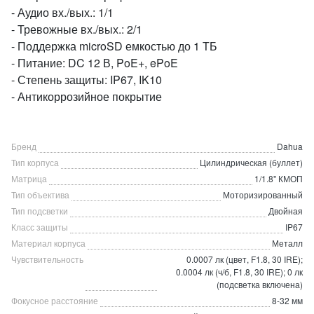
- Аудио вх./вых.: 1/1
- Тревожные вх./вых.: 2/1
- Поддержка microSD емкостью до 1 ТБ
- Питание: DC 12 В, PoE+, ePoE
- Степень защиты: IP67, IK10
- Антикоррозийное покрытие
Бренд
Dahua
Тип корпуса
Цилиндрическая (буллет)
Матрица
1/1.8" КМОП
Тип объектива
Моторизированный
Тип подсветки
Двойная
Класс защиты
IP67
Материал корпуса
Металл
Чувствительность
0.0007 лк (цвет, F1.8, 30 IRE);
0.0004 лк (ч/б, F1.8, 30 IRE); 0 лк
(подсветка включена)
Фокусное расстояние
8-32 мм