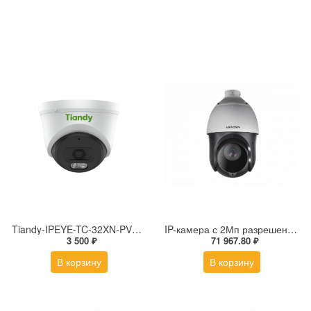
Tiandy-IPEYE-TC-32XN-PVZ 2Мп купольная «турель» IP камера с фиксированным объективом, серия SPARK со встроенным агентом IPEYE для ПВЗ
IP-камера с 2Мп разрешением DS-2DE4225IW-DE(S5)
3 500 ₽
71 967.80 ₽
В корзину
В корзину