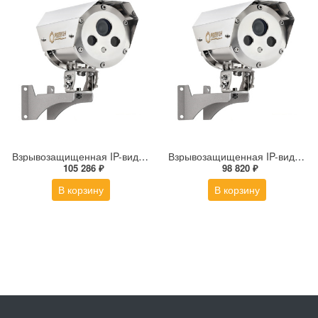
Взрывозащищенная IP-видеокамера Релион Релион-Exd-Н-100-ИК-IP5Мп2.7-13.5Z-PoE-SD-МК-TR
Взрывозащищенная IP-видеокамера Релион Релион-Exd-Н-100-ИК-IP5Мп2.8mm-PoE-МК-TR
105 286 ₽
98 820 ₽
В корзину
В корзину