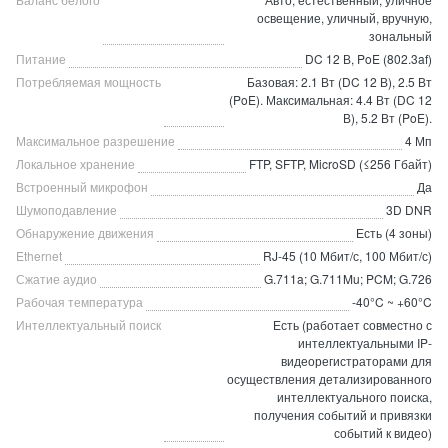
освещение, уличный, вручную,
зональный
Питание
DC 12 В, PoE (802.3af)
Потребляемая мощность
Базовая: 2.1 Вт (DC 12 В), 2.5 Вт
(PoE). Максимальная: 4.4 Вт (DC 12
В), 5.2 Вт (PoE).
Максимальное разрешение
4 Мп
Локальное хранение
FTP, SFTP, MicroSD (≤256 Гбайт)
Встроенный микрофон
Да
Шумоподавление
3D DNR
Обнаружение движения
Есть (4 зоны)
Ethernet
RJ-45 (10 Мбит/с, 100 Мбит/с)
Сжатие аудио
G.711a; G.711Mu; PCM; G.726
Рабочая температура
-40°C ~ +60°C
Интеллектуальный поиск
Есть (работает совместно с
интеллектуальными IP-
видеорегистраторами для
осуществления детализированного
интеллектуального поиска,
получения событий и привязки
событий к видео)