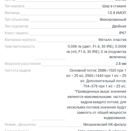
Тип корпуса
Шар в стакане
Матрица
1/2.9 КМОП
Тип объектива
Фиксированный
Тип подсветки
Двойная
Класс защиты
IP67
Материал корпуса
Металл, пластик
Чувствительность
0.006 лк (цвет, F1.6, 30 IRE); 0.0006
лк (ч/б, F1.6, 30 IRE); 0 лк (подсветка
включена)
Фокусное расстояние
2.8 мм
Частота кадров
Основной поток: 2688×1520 при 1
к/c ~ 20 к/c, 2560×1440 при 1 к/c ~ 25
к/c. Дополнительный поток:
704×576 при 1 к/c ~ 25 к/с.
*Приведенные выше значения
являются максимальными. частота
кадров каждого потока; для
нескольких потоков значения будут
зависеть от общей мощности
кодирования.
Режим «День/ночь»
Механический ИК-фильтр
Баланс белого
Авто, естественный, уличное