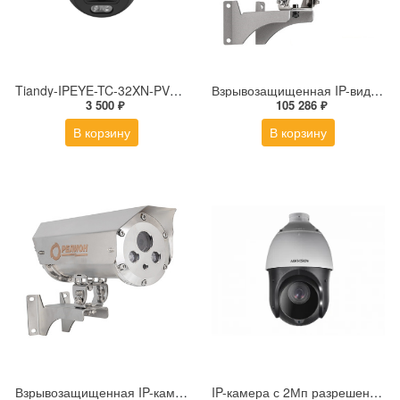
Tiandy-IPEYE-TC-32XN-PVZ 2Мп купольная «турель» IP камера с фиксированным объективом, серия SPARK со встроенным агентом IPEYE для ПВЗ
Взрывозащищенная IP-видеокамера Релион Релион-Exd-Н-100-ИК-IP5Мп2.7-13.5Z-PoE-SD-МК-TR
3 500 ₽
105 286 ₽
В корзину
В корзину
Взрывозащищенная IP-камера Релион Релион-Exd-Н-150-ИК-IP2Мп2.8mm-220-С-TR
IP-камера с 2Мп разрешением DS-2DE4225IW-DE(S5)