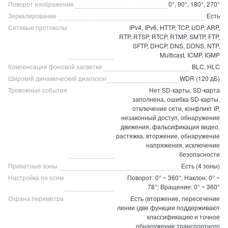
Поворот изображения
0°, 90°, 180°, 270°
Зеркалирование
Есть
Сетевые протоколы
IPv4, IPv6, HTTP, TCP, UDP, ARP,
RTP, RTSP, RTCP, RTMP, SMTP, FTP,
SFTP, DHCP, DNS, DDNS, NTP,
Multicast, ICMP, IGMP
Компенсация фоновой засветки
BLC, HLC
Широкий динамический диапазон
WDR (120 дБ)
Тревожные события
Нет SD-карты, SD-карта
заполнена, ошибка SD-карты,
отключение сети, конфликт IP,
незаконный доступ, обнаружение
движения, фальсификация видео,
растяжка, вторжение, обнаружение
напряжения, исключение
безопасности
Приватные зоны
Есть (4 зоны)
Настройка по осям
Поворот: 0° ~ 360°; Наклон: 0° ~
78°; Вращение: 0° ~ 360°
Охрана периметра
Есть (вторжение, пересечение
линии (две функции поддерживают
классификацию и точное
обнаружение транспортного