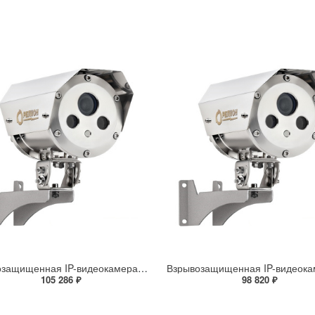
Взрывозащищенная IP-видеокамера Релион Релион-Exd-Н-100-ИК-IP5Мп2.7-13.5Z-PoE-SD-МК-TR
105 286 ₽
98 820 ₽