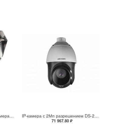
Взрывозащищенная IP-видеокамера Релион Релион-Exd-Н-100-ИК-IP5Мп2.8mm-PoE-МК-TR
IP-камера с 2Мп разрешением DS-2DE4225IW-DE(S5)
71 967.80 ₽