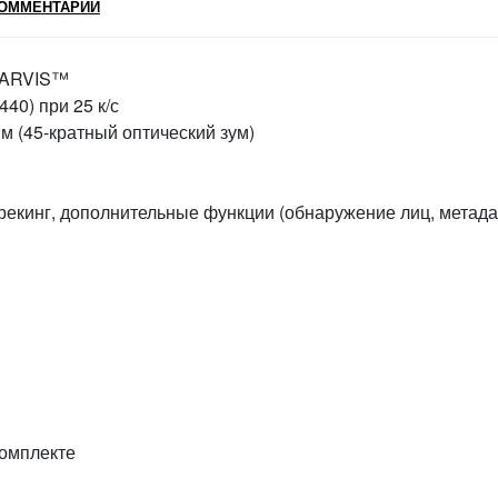
ОММЕНТАРИИ
STARVIS™
40) при 25 к/с
м (45-кратный оптический зум)
трекинг, дополнительные функции (обнаружение лиц, метад
комплекте