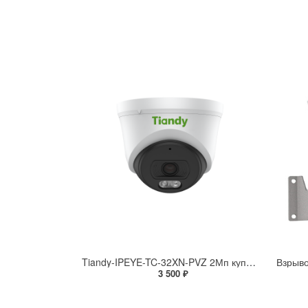
Tiandy-IPEYE-TC-32XN-PVZ 2Мп купольная «турель» IP камера с фиксированным объективом, серия SPARK со встроенным агентом IPEYE для ПВЗ
3 500 ₽