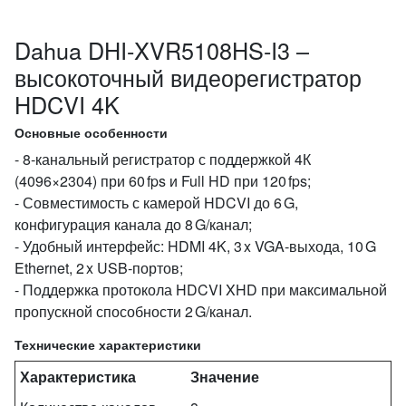
Dahua DHI-XVR5108HS-I3 –
высокоточный видеорегистратор
HDCVI 4K
Основные особенности
- 8‑канальный регистратор с поддержкой 4К
(4096×2304) при 60 fps и Full HD при 120 fps;
- Совместимость с камерой HDCVI до 6 G,
конфигурация канала до 8 G/канал;
- Удобный интерфейс: HDMI 4K, 3 x VGA‑выхода, 10 G
Ethernet, 2 x USB‑портов;
- Поддержка протокола HDCVI XHD при максимальной
пропускной способности 2 G/канал.
Технические характеристики
Характеристика
Значение