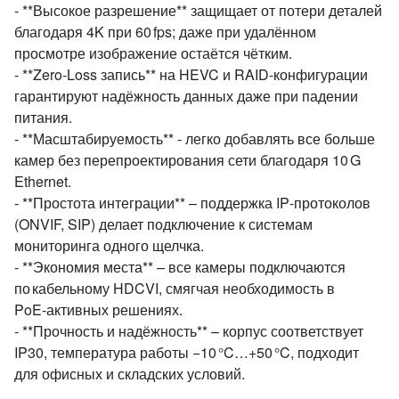
- **Высокое разрешение** защищает от потери деталей
благодаря 4K при 60 fps; даже при удалённом
просмотре изображение остаётся чётким.
- **Zero‑Loss запись** на HEVC и RAID‑конфигурации
гарантируют надёжность данных даже при падении
питания.
- **Масштабируемость** - легко добавлять все больше
камер без перепроектирования сети благодаря 10 G
Ethernet.
- **Простота интеграции** – поддержка IP‑протоколов
(ONVIF, SIP) делает подключение к системам
мониторинга одного щелчка.
- **Экономия места** – все камеры подключаются
по кабельному HDCVI, смягчая необходимость в
PoE‑активных решениях.
- **Прочность и надёжность** – корпус соответствует
IP30, температура работы −10 °C…+50 °C, подходит
для офисных и складских условий.