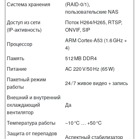
Система хранения
(RAID‑0/1),
пользовательские NAS
Доступ из сети
Поток H264/H265, RTSP,
(IP‑активность)
ONVIF, SIP
ARM Cortex‑A53 (1.6 GHz ×
Процессор
4)
Память
512 MB DDR4
Питание
AC 220 V/50 Hz (65 W)
Пакетный режим
24 / 7 живое видео + запись
работы
Внешний и внутренний
охлаждающий
Да
вентилятор
Температура работы
−10 °C … +50 °C
Защита от перепадов
Аспектный стабилизатор