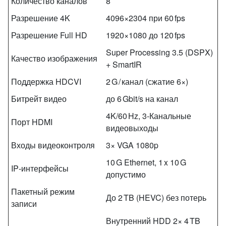
Количество каналов
8
Разрешение 4K
4096×2304 при 60 fps
Разрешение Full HD
1920×1080 до 120 fps
Super Processing 3.5 (DSPX)
Качество изображения
+ SmartIR
Поддержка HDCVI
2 G / канал (сжатие 6×)
Битрейт видео
до 6 Gbit/s на канал
4K/60 Hz, 3‑Канальные
Порт HDMI
видеовыходы
Входы видеоконтроля
3× VGA 1080p
10 G Ethernet, 1 x 10 G
IP‑интерфейсы
допустимо
Пакетный режим
До 2 TB (HEVC) без потерь
записи
Внутренний HDD 2× 4 TB