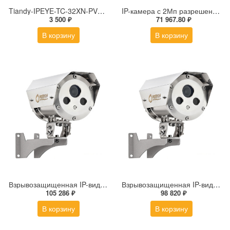
Tiandy-IPEYE-TC-32XN-PVZ 2Мп купольная «турель» IP камера с фиксированным объективом, серия SPARK со встроенным агентом IPEYE для ПВЗ
IP-камера с 2Мп разрешением DS-2DE4225IW-DE(S5)
3 500 ₽
71 967.80 ₽
В корзину
В корзину
Взрывозащищенная IP-видеокамера Релион Релион-Exd-Н-100-ИК-IP5Мп2.7-13.5Z-PoE-SD-МК-TR
Взрывозащищенная IP-видеокамера Релион Релион-Exd-Н-100-ИК-IP5Мп2.8mm-PoE-МК-TR
105 286 ₽
98 820 ₽
В корзину
В корзину