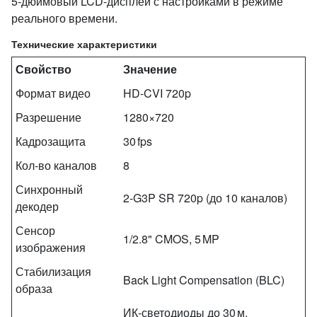
5‑дюймовый LCD-дисплей с настройками в режиме
реального времени.
Технические характеристики
Свойство
Значение
Формат видео
HD‑CVI 720p
Разрешение
1280×720
Кадрозащита
30 fps
Кол‑во каналов
8
Синхронный
2‑G3P SR 720p (до 10 каналов)
декодер
Сенсор
1/2.8" CMOS, 5 MP
изображения
Стабилизация
Back Light Compensation (BLC)
образа
ИК‑светодиоды до 30 м,