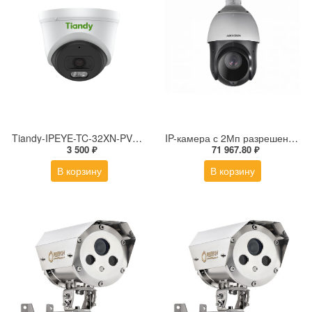
Tiandy-IPEYE-TC-32XN-PVZ 2Мп купольная «турель» IP камера с фиксированным объективом, серия SPARK со встроенным агентом IPEYE для ПВЗ
IP-камера с 2Мп разрешением DS-2DE4225IW-DE(S5)
3 500 ₽
71 967.80 ₽
В корзину
В корзину