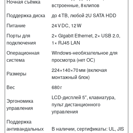
Ночная съёмка
встроенные, 8 клипов
Поддержка диска
до 4 TB, любой 2U SATA HDD
Питание
24 V DC, 12 W
Порты для
2× Gigabit Ethernet, 2× USB 2.0,
подключения
1× RJ45 LAN
Операционная
Windows‑необязательное для
система
просмотра (нет ОС)
224×140×70 мм (включая
Размеры
монтажный блок)
Вес
680 г
LCD‑дисплей 5″, клавиатура,
Эргономика
пульт дистанционного
управления
управления
Поддержка
антивандальных
В наличии, сертификаты: UL, JIS