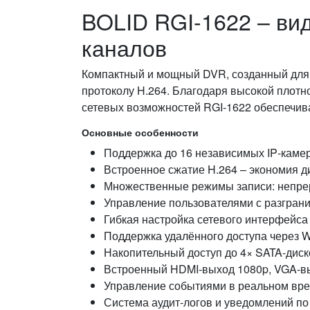
BOLID RGI-1622 – вид
каналов
Компактный и мощный DVR, созданный для 
протоколу H.264. Благодаря высокой плотн
сетевых возможностей RGI-1622 обеспечив
Основные особенности
Поддержка до 16 независимых IP‑каме
Встроенное сжатие H.264 – экономия д
Множественные режимы записи: непре
Управление пользователями с разгран
Гибкая настройка сетевого интерфейса 
Поддержка удалённого доступа через 
Накопительный доступ до 4× SATA‑диск
Встроенный HDMI‑выход 1080p, VGA‑в
Управление событиями в реальном вре
Система аудит‑логов и уведомлений по 