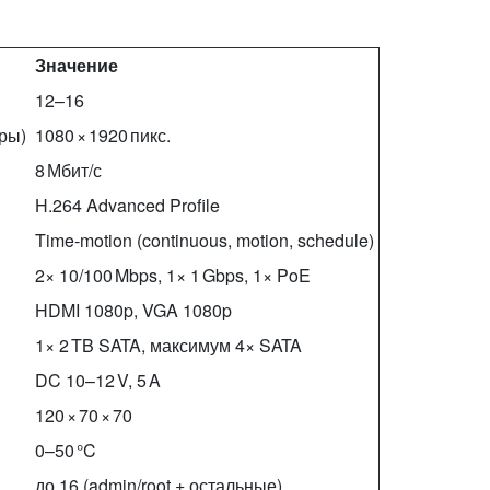
Значение
12–16
ры)
1080 × 1920 пикс.
8 Мбит/с
H.264 Advanced Profile
Time‑motion (continuous, motion, schedule)
2× 10/100 Mbps, 1× 1 Gbps, 1× PoE
HDMI 1080p, VGA 1080p
1× 2 TB SATA, максимум 4× SATA
DC 10–12 V, 5 A
120 × 70 × 70
0–50 °C
до 16 (admin/root + остальные)