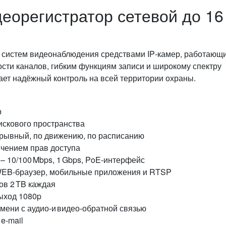
еорегистратор сетевой до 16
систем видеонаблюдения средствами IP‑камер, работающи
ости каналов, гибким функциям записи и широкому спектру
ает надёжный контроль на всей территории охраны.
р
искового пространства
рывный, по движению, по расписанию
ичением прав доступа
– 10/100 Mbps, 1 Gbps, PoE‑интерфейс
WEB‑браузер, мобильные приложения и RTSP
ов 2 TB каждая
ыход 1080p
мени с аудио‑и видео‑обратной связью
e‑mail