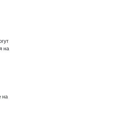
огут
я на
е на