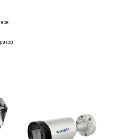
 все
тратор