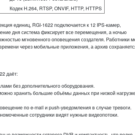
Кодек H.264, RTSP, ONVIF, HTTP, HTTPS
лекция единиц, RGI‑1622 подключается к 12 IPS‑камер,
ение дня система фиксирует все перемещения, а ночью
ожностью мгновенного оповещения создателя. Работники м
времени через мобильные приложения, а архив сохраняетс
22 даёт:
лами без дополнительного оборудования.
можно хранить большие объёмы данных при низкой нагрузк
овещение по e‑mail и push‑уведомления в случае тревоги.
лномоченные сотрудники видят нужные видеопотоки.
дные возможности сетевого DVR и компактность, что редко