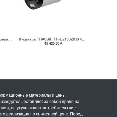
Взрывозащищенная IP-видеокамера Релион Релион-Exd-Н-100-ИК-IP5Мп2.8mm-PoE-МК-TR
IP-камера TRASSIR TR-D2183ZIR6 v7 (2.7-13.5 мм)
45 420.60 ₽
нформационные материалы и цены,
изводитель оставляет за собой право на
вания, не ухудшающих потребительские
его реализация по сниженной цене. Перед