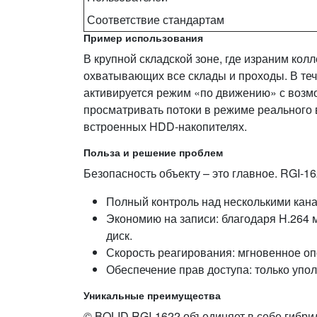
Соответствие стандартам
Пример использования
В крупной складской зоне, где израним кол
охватывающих все склады и проходы. В теч
активируется режим «по движению» с возм
просматривать потоки в режиме реального 
встроенных HDD‑накопителях.
Польза и решение проблем
Безопасность объекту – это главное. RGI‑16
Полный контроль над несколькими кана
Экономию на записи: благодаря H.264 
диск.
Скорость реагирования: мгновенное оп
Обеспечение прав доступа: только упо
Уникальные преимущества
© BOLID RGI‑1622 объединяет в себе гибри