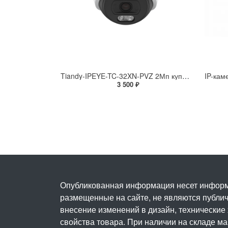
Tiandy-IPEYE-TC-32XN-PVZ 2Мп купольная «турель» IP камера с фиксированным объективом, серия SPARK со встроенным агентом IPEYE для ПВЗ
3 500 ₽
Опубликованная информация несет информ
размещенные на сайте, не являются публичн
внесение изменений в дизайн, технические
свойства товара. При наличии на складе м