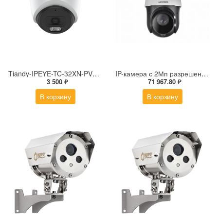
Tiandy-IPEYE-TC-32XN-PVZ 2Мп купольная «турель» IP камера с фиксированным объективом, серия SPARK со встроенным агентом IPEYE для ПВЗ
IP-камера с 2Мп разрешением DS-2DE4225IW-DE(S5)
3 500 ₽
71 967.80 ₽
В корзину
В корзину