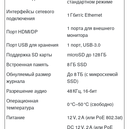
стандартном режиме
Интерфейсы сетевого
1 Гбит/с Ethernet
подключения
1 порта для внешнего
Порт HDMI/DP
монитора
Порт USB для хранения
1 порт, USB‑3.0
Поддержка SD карты
microSD до 128 ГБ
Встроенная память
8 ГБ SSD
Обнуляемый размер
До 8 ТБ (с микросхемой
журнала
SSD)
Разрешение аудио
48 КГц, 16‑бит
Операционная
0 °C–50 °C (свободно)
температура
Питание
12 V, 2 A (или PoE 802.3at)
DC 12 V, 2 A (или PoE