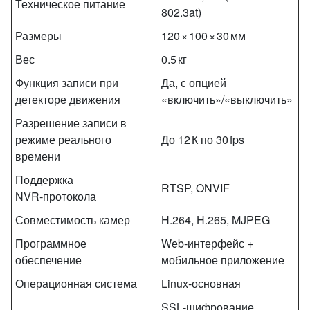
Техническое питание
802.3at)
Размеры
120 × 100 × 30 мм
Вес
0.5 кг
Функция записи при
Да, с опцией
детекторе движения
«включить»/«выключить»
Разрешение записи в
режиме реального
До 12 К по 30 fps
времени
Поддержка
RTSP, ONVIF
NVR‑протокола
Совместимость камер
H.264, H.265, MJPEG
Программное
Web‑интерфейс +
обеспечение
мобильное приложение
Операционная система
Linux‑основная
SSL‑шифрование,