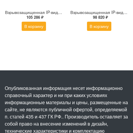
Взрывозащищенная IP-видеокамера Релион Релион-Exd-Н-100-ИК-IP5Мп2.7-13.5Z-PoE-SD-МК-TR
Взрывозащищенная IP-видеокамера Релион Релион-Exd-Н-100-ИК-IP5Мп2.8mm-PoE-МК-TR
105 286 ₽
98 820 ₽
В корзину
В корзину
Опубликованная информация несет информационно
справочный характер и ни при каких условиях
информационные материалы и цены, размещенные на
сайте, не являются публичной офертой, определяемой
п. статей 435 и 437 ГК РФ.. Производитель оставляет за
собой право на внесение изменений в дизайн,
технические характеристики и комплектацию