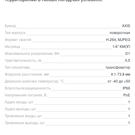
Бренд
AXIS
Тип корпуса
поворотная
Формат сжатия
H.264, MJPEG
Матрица
1/4'' КМОП
Максимальное разрешение, Мп
D1
Чувствительность, лк
0,5
Тип объектива
трансфокатор
Фокусное расстояние, мм
4.1-73.8 мм
Диапазон рабочих температур, °С
от -40 до +50
Влаго/пылезащищенность
IP66
Напряжение питания, В
PoE
Аудио входы, шт
1
Аудио выходы, шт
1
Тревожные входы, шт
1
Тревожные выходы, шт
1