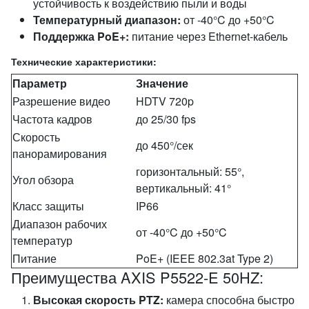
устойчивость к воздействию пыли и воды
Температурный диапазон:
от -40°C до +50°C
Поддержка PoE+:
питание через Ethernet-кабель
Технические характеристики:
Параметр
Значение
Разрешение видео
HDTV 720p
Частота кадров
до 25/30 fps
Скорость
до 450°/сек
панорамирования
горизонтальный: 55°,
Угол обзора
вертикальный: 41°
Класс защиты
IP66
Диапазон рабочих
от -40°C до +50°C
температур
Питание
PoE+ (IEEE 802.3at Type 2)
Преимущества AXIS P5522-E 50HZ:
Высокая скорость PTZ:
камера способна быстро