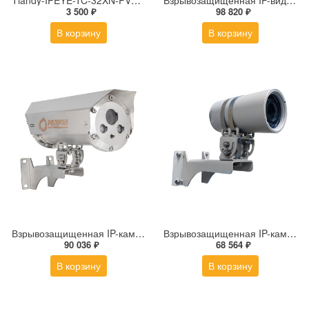
Tiandy-IPEYE-TC-32XN-PVZ 2Мп купольная «турель» IP камера с фиксированным объективом, серия SPARK со встроенным агентом IPEYE для ПВЗ
Взрывозащищенная IP-видеокамера Релион Релион-Exd-Н-100-ИК-IP5Мп2.8mm-PoE-МК-TR
3 500 ₽
98 820 ₽
В корзину
В корзину
Взрывозащищенная IP-камера Релион Релион-Exd-Н-150-ИК-IP2Мп2.8mm-220-С-TR
Взрывозащищенная IP-камера Релион-Exd-М-50-ИК-IP4Мп3.6mm-PoE-TR
90 036 ₽
68 564 ₽
В корзину
В корзину