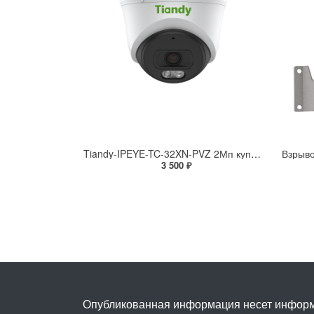
Tiandy-IPEYE-TC-32XN-PVZ 2Мп купольная «турель» IP камера с фиксированным объективом, серия SPARK со встроенным агентом IPEYE для ПВЗ
3 500 ₽
Опубликованная информация несет информ