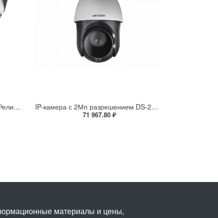
Взрывозащищенная IP-камера Релион Релион-Exd-Н-100-ИК-IP5Мп3.6mm-PoE-МК-TR
IP-камера с 2Мп разрешением DS-2DE4225IW-DE(S5)
71 967.80 ₽
нформационные материалы и цены,