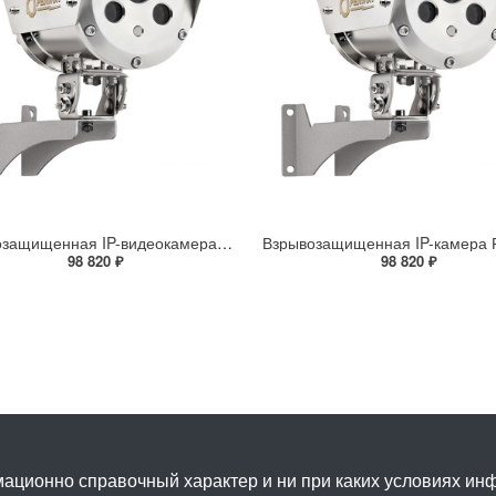
Взрывозащищенная IP-видеокамера Релион Релион-Exd-Н-100-ИК-IP5Мп2.8mm-PoE-МК-TR
98 820 ₽
98 820 ₽
ационно справочный характер и ни при каких условиях и