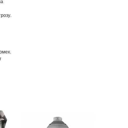
на
розу.
омех.
т