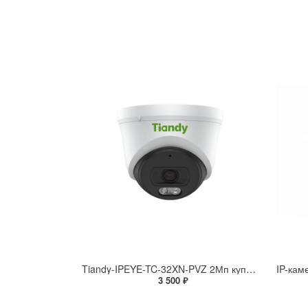
Tiandy-IPEYE-TC-32XN-PVZ 2Мп купольная «турель» IP камера с фиксированным объективом, серия SPARK со встроенным агентом IPEYE для ПВЗ
3 500 ₽