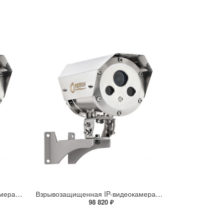
Взрывозащищенная IP-видеокамера Релион Релион-Exd-Н-100-ИК-IP5Мп2.7-13.5Z-PoE-SD-МК-TR
Взрывозащищенная IP-видеокамера Релион Релион-Exd-Н-100-ИК-IP5Мп2.8mm-PoE-МК-TR
98 820 ₽