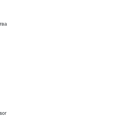
тва
sor