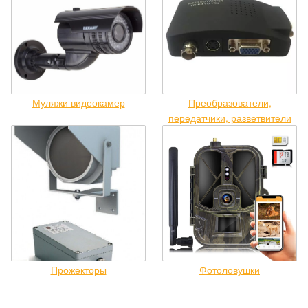
Муляжи видеокамер
Преобразователи,
передатчики, разветвители
Прожекторы
Фотоловушки