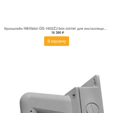
Кронштейн HikVision DS-1602ZJ-box-corner для инсталляции PTZ-камер на стену/угол
16 390 ₽
В корзину