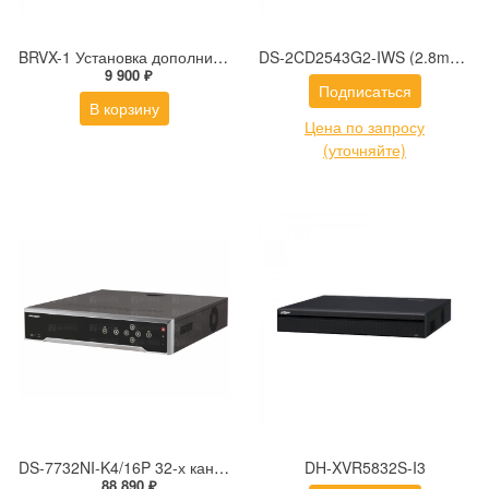
BRVX-1 Установка дополнительного жесткого диска 2 ТБ
DS-2CD2543G2-IWS (2.8mm) 4Мп уличная компактная IP-камера с Wi-Fi, EXIR-подсветкой до 30м и технологией AcuSense
9 900 ₽
Подписаться
В корзину
Цена по запросу
(уточняйте)
DS-7732NI-K4/16P 32-х канальный IP-видеорегистратор с PoE Hikvision
DH-XVR5832S-I3
88 890 ₽