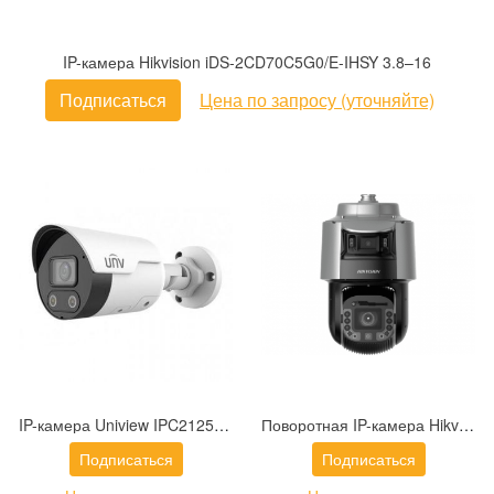
IP-камера Hikvision iDS-2CD70C5G0/E-IHSY 3.8–16
Подписаться
Цена по запросу (уточняйте)
IP-камера Uniview IPC2125SB-ADF40KMC-I0
Поворотная IP-камера Hikvision DS-2SF8C442MXS-DL (14F1) (P3)
Подписаться
Подписаться