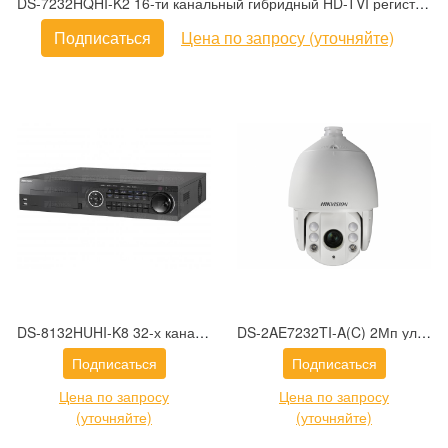
DS-7232HQHI-K2 16-ти канальный гибридный HD-TVI регистратор для аналоговых, HD-TVI, AHD и CVI камер + 2 канала IP@4Мп (до 18 каналов с полным замещением аналоговых каналов)
Подписаться
Цена по запросу (уточняйте)
DS-8132HUHI-K8 32-х канальный гибридный HD-TVI регистратор для аналоговых, HD-TVI, AHD и CVI камер + 16 каналов IP@8Мп (до 40 каналов с полным замещением аналоговых каналов)
DS-2AE7232TI-A(C) 2Мп уличная скоростная поворотная HD-TVI камера с ИК-подсветкой до 150м
Подписаться
Подписаться
Цена по запросу
Цена по запросу
(уточняйте)
(уточняйте)