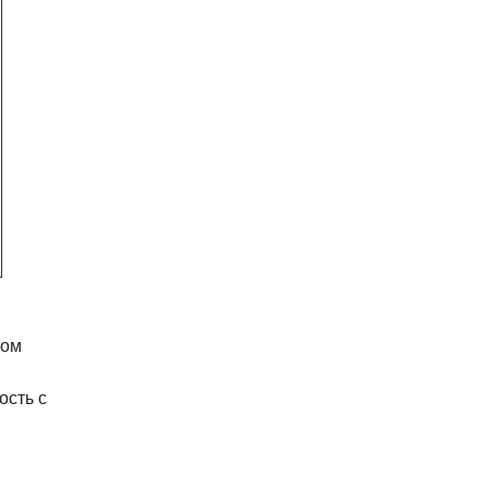
том
ость с