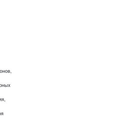
онов,
ерных
ия,
ря