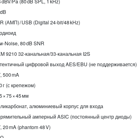
4 dBV/Pa (80 dB SPL, 1 kHz)
 dB
R (АМП) / USB (Digital 24‑bit/48 kHz)
рдиоид
w‑Noise, 80 dB SNR
M 9210 32‑канальная/33‑канальная I2S
тентичный цифровой выход AES/EBU (не поддерживается)
V, 500 mA
0 г (с крепежом)
5 × 75 × 45 мм
ликарбонат, алюминиевый корпус для входа
рямительный амперный ASIC (постоянный центр диоды)
V, 20 mA (phantom 48 V)
 Ω