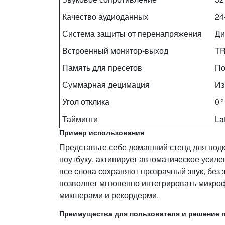
Качество аудиоданных
24
Система защиты от перенапряжения
Ди
Встроенный монитор‑выход
TR
Память для пресетов
По
Суммарная децимация
Из
Угол отклика
0 
Тайминги
La
Пример использования
Представьте себе домашний стенд для подк
ноутбуку, активирует автоматическое усиле
все слова сохраняют прозрачный звук, без з
позволяет мгновенно интегрировать микро
микшерами и рекордерми.
Преимущества для пользователя и решение 