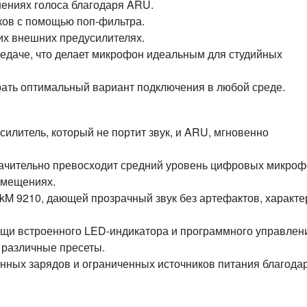
нениях голоса благодаря ARU.
уков с помощью поп‑фильтра.
их внешних предусилителях.
едаче, что делает микрофон идеальным для студийных
рать оптимальный вариант подключения в любой среде.
силитель, который не портит звук, и ARU, мгновенно
начительно превосходит средний уровень цифровых микроф
омещениях.
kM 9210, дающей прозрачный звук без артефактов, характ
ощи встроенного LED‑индикатора и программного управлен
 различные пресеты.
нных зарядов и ограниченных источников питания благода