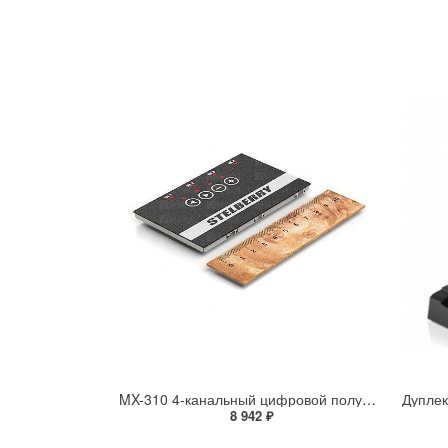
MX-310 4-канальный цифровой полупрофессиональный микшер звука для смешивания сигналов от активных микрофонов
8 942 ₽