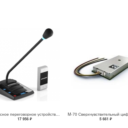
Дуплексное переговорное устройство «клиент-кассир» STELBERRY S-410 с режимом «Симплекс» и аудиовыходом
17 956 ₽
5 661 ₽