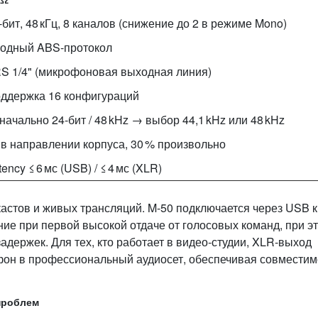
‑бит, 48 кГц, 8 каналов (снижение до 2 в режиме Mono)
одный ABS‑протокол
S 1/4" (микрофоновая выходная линия)
ддержка 16 конфигураций
начально 24‑бит / 48 kHz → выбор 44,1 kHz или 48 kHz
° в направлении корпуса, 30 % произвольно
tency ≤ 6 мс (USB) / ≤ 4 мс (XLR)
астов и живых трансляций. M-50 подключается через USB к
ние при первой высокой отдаче от голосовых команд, при э
адержек. Для тех, кто работает в видео‑студии, XLR‑выход
фон в профессиональный аудиосет, обеспечивая совместим
проблем