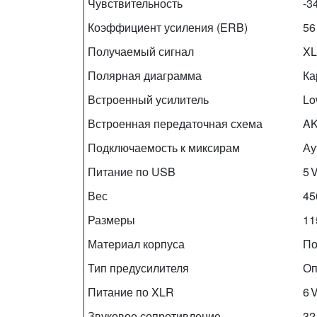
Чувствительность
-3
Коэффициент усиления (ERB)
56
Получаемый сигнал
XL
Полярная диаграмма
Ка
Встроенный усилитель
Lo
Встроенная передаточная схема
AK
Подключаемость к миксирам
Ау
Питание по USB
5 
Вес
45
Размеры
11
Материал корпуса
По
Тип предусилителя
Оп
Питание по XLR
6 
Звуковое сопротивление
32