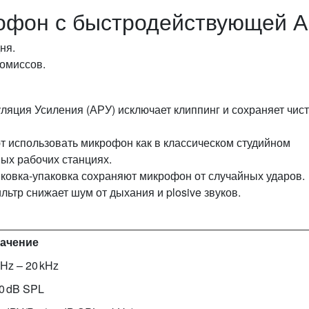
офон с быстродействующей 
ня.
ромиссов.
яция Усиления (АРУ) исключает клиппинг и сохраняет чист
т использовать микрофон как в классическом студийном
ых рабочих станциях.
 ковка‑упаковка сохраняют микрофон от случайных ударов.
ьтр снижает шум от дыхания и plosive звуков.
ачение
 Hz – 20 kHz
0 dB SPL