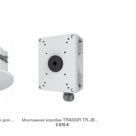
Потолочный скрытый кронштейн для купольной PTZ-камеры SHD-3000F1
Монтажная коробка TRASSIR TR-JB602
3 670 ₽