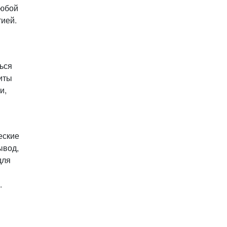
Любой
тией.
ься
иты
и,
еские
ывод,
для
.