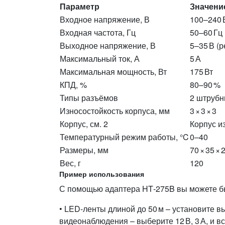
Параметр
Значени
Входное напряжение, В
100–240 
Входная частота, Гц
50–60 Гц
Выходное напряжение, В
5–35 В (
Максимальный ток, А
5 А
Максимальная мощность, Вт
175 Вт
КПД, %
80–90 %
Типы разъёмов
2 штрубн
Износостойкость корпуса, мм
3 × 3 × 3
Корпус, см. 2
Корпус и
Температурный режим работы, °C
0–40
Размеры, мм
70 × 35 × 
Вес, г
120
Пример использования
С помощью адаптера HT‑275B вы можете бы
• LED‑ленты длиной до 50 м – установите в
видеонаблюдения – выберите 12 В, 3 А, и в