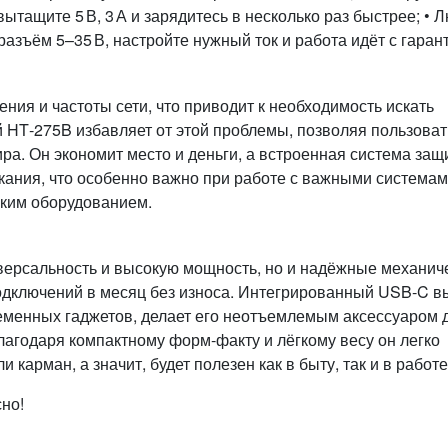
тащите 5 В, 3 А и зарядитесь в несколько раз быстрее; • 
азъём 5–35 В, настройте нужный ток и работа идёт с гаран
ния и частоты сети, что приводит к необходимость искать
 HT‑275B избавляет от этой проблемы, позволяя пользоват
ра. Он экономит место и деньги, а встроенная система защ
кания, что особенно важно при работе с важными системам
ким оборудованием.
ниверсальность и высокую мощность, но и надёжные механич
одключений в месяц без износа. Интегрированный USB‑C в
менных гаджетов, делает его неотъемлемым аксессуаром 
агодаря компактному форм‑факту и лёгкому весу он легко
карман, а значит, будет полезен как в быту, так и в работе
но!