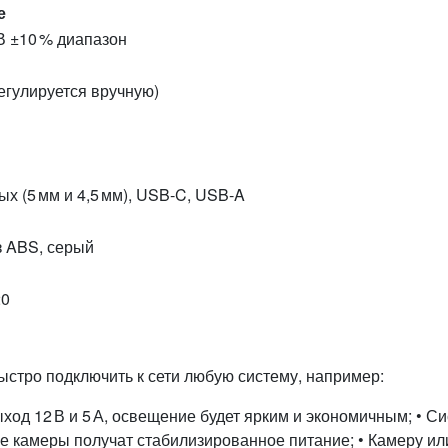
е
В ±10 % диапазон
регулируется вручную)
ых (5 мм и 4,5 мм), USB‑C, USB‑A
з ABS, серый
20
стро подключить к сети любую систему, например:
ыход 12 В и 5 А, освещение будет ярким и экономичным; • С
се камеры получат стабилизированное питание; • Камеру ил