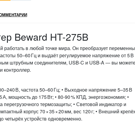
ОММЕНТАРИИ
ер Beward HT-275B
 работать в любой точке мира. Он преобразует переменны
частоты 50–60 Гц и выдаёт регулируемое напряжение от 5 В
йным штрубным соединителям, USB‑C и USB‑A — вы может
и контроллер.
0–240 В, частота 50–60 Гц; • Выходное напряжение 5–35 В
 А, мощность до 175 Вт; • 80‑90 % КПД, энергоэкономия; •
 перегрузочного термозащиты; • Световой индикатор и
актный корпус 70 × 35 × 20 мм, вес 120 г; • Внешний крепё
до четырёх устройств одновременно.