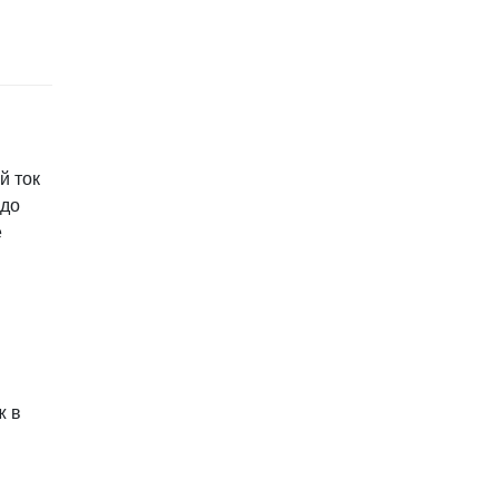
й ток
 до
е
ж в