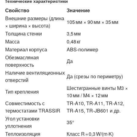
Технические характеристики
Свойство
Значение
Внешние размеры (длина
105 мм × 90 мм × 35 мм
× ширина × высота)
Толщина стенки
3,5 мм
Масса
0,48 кг
Материал корпуса
ABS‑полимер
Обезмасляная
Да
поверхность
Наличие вентиляционных
Да (срезы по периметру)
отверстий
Шестигранные винты M3 ×
Тип крепления
10 мм / M4 × 12 мм
Совместимость с
TR-A10, TR-A11, TR-A12,
термостатами TRASSIR
TR-A15, TR-JB601 и др.
Угол установки
35°
уплотнения
Теплоизоляция
Класс R = 0,3 W/(m·K)