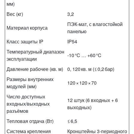
мм)
Вес (кг)
3,2
ПЭК‑мат, с влагостойкой
Материал корпуса
панелью
Класс защиты IP
IP54
Температурный диапазон
-10 °C … +60 °C
эксплуатации
Давление рабочее (кв. м)
0, 120 кв. м (≤ 0,2 бар)
Размеры внутренних
120 × 120 × 70
модулей (мм)
Число доступных
12 штук (6 входных + 6
входных/выходных
выходных)
разъёмов
Тепловая отдача (Вт)
≤ 6,5
Система крепления
Кронштейны 3‑периодного