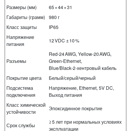
Размеры (мм)
65 × 44 × 31
Габариты (грамм)
980 г
Класс защиты
IP65
Напряжение
12 VDC ± 10 %
питания
Red‑24 AWG, Yellow‑20 AWG,
Разъемы
Green‑Ethernet,
Blue/Black‑2‑хентровый кабель
Покрытие цвета
Белый/серый/черный
Подсистема
Напряжение, Ethernet, 5V DC,
подключения
Выход питания
Класс химической
Эпоксидинное покрытие
устойчивости
≥ 5 лет при нормальных условиях
Срок службы
эксплуатации