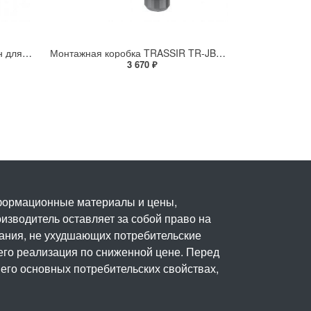
Потолочный скрытый кронштейн для купольной PTZ-камеры SHD-3000F1
Монтажная коробка TRASSIR TR-JB602
3 670 ₽
нформационные материалы и цены,
изводитель оставляет за собой право на
вания, не ухудшающих потребительские
его реализация по сниженной цене. Перед
его основных потребительских свойствах,