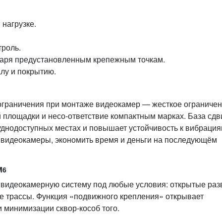
нагрузке.
троль.
даря предустановленным крепежным точкам.
лу и покрытию.
ограни­чения при монтаже видеокамер — жесткое ограниче
 площадки и несо‑ответствие компактным мар­ках. База сдв
руднодоступных местах и повышает устойчивость к вибрация
ть видеокамеры, экономить время и деньги на последующём
M6
видеокамерную систему под любые условия: открытые раз
е трассы. Функция «подвижного крепления» открывает
 минимизации сквор-кособ того.