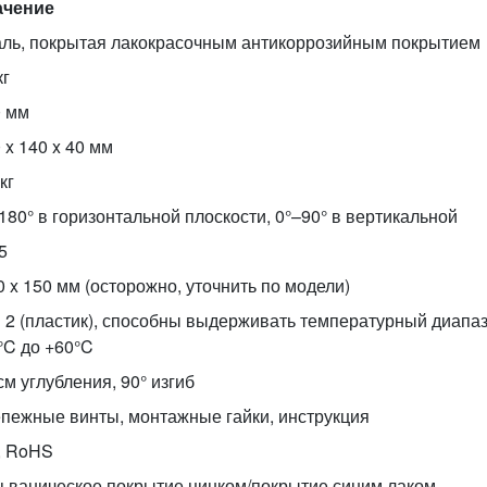
ачение
ль, покрытая лакокрасочным антикоррозийным покрытием
кг
0 мм
 x 140 x 40 мм
кг
180° в горизонтальной плоскости, 0°–90° в вертикальной
5
 x 150 мм (осторожно, уточнить по модели)
 2 (пластик), способны выдерживать температурный диапаз
°C до +60°C
см углубления, 90° изгиб
пежные винты, монтажные гайки, инструкция
, RoHS
ьваническое покрытие цинком/покрытие синим лаком