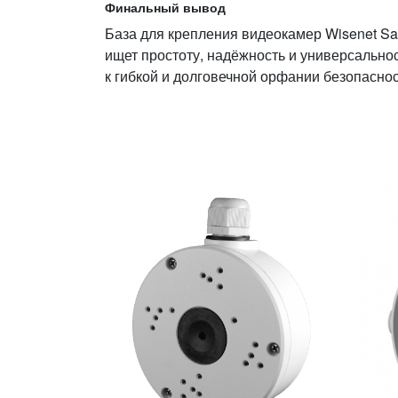
Финальный вывод
База для крепления видеокамер Wisenet S
ищет простоту, надёжность и универсально
к гибкой и долговечной орфан­ии безопаснос