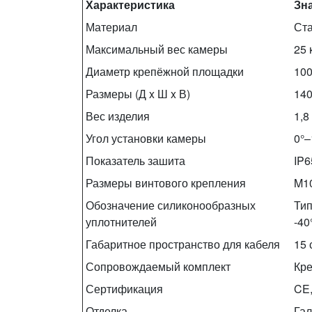
Характеристика
Зн
Материал
Ста
Максимальный вес камеры
25 
Диаметр крепёжной площадки
10
Размеры (Д x Ш x В)
140
Вес изделия
1,8 
Угол установки камеры
0°–
Показатель зашита
IP6
Размеры винтового крепления
M10
Обозначение силиконообразных
Тип
уплотнителей
-40
Габаритное пространство для кабеля
15 
Сопровождаемый комплект
Кре
Сертификация
CE
Отделка
Гал