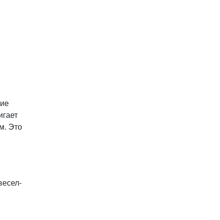
ние
игает
м. Это
весел­