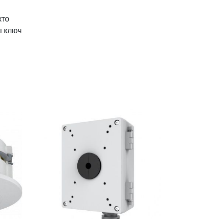
кто
ш ключ