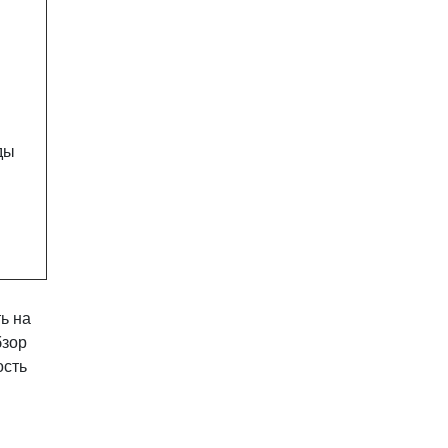
ды
ь на
бзор
ость