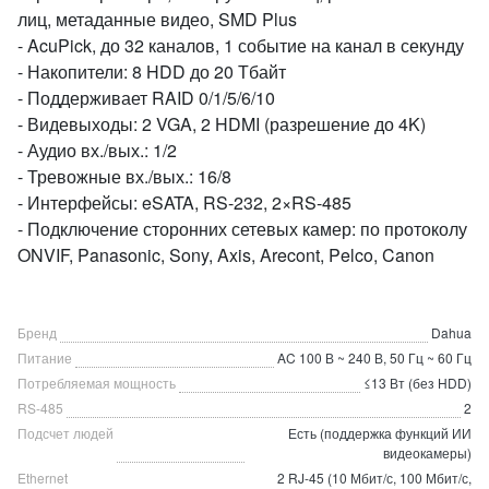
лиц, метаданные видео, SMD Plus
- AcuPick, до 32 каналов, 1 событие на канал в секунду
- Накопители: 8 HDD до 20 Тбайт
- Поддерживает RAID 0/1/5/6/10
- Видевыходы: 2 VGA, 2 HDMI (разрешение до 4K)
- Аудио вх./вых.: 1/2
- Тревожные вх./вых.: 16/8
- Интерфейсы: eSATA, RS-232, 2×RS-485
- Подключение сторонних сетевых камер: по протоколу
ONVIF, Panasonic, Sony, Axis, Arecont, Pelco, Canon
Бренд
Dahua
Питание
AC 100 В ~ 240 В, 50 Гц ~ 60 Гц
Потребляемая мощность
≤13 Вт (без HDD)
RS-485
2
Подсчет людей
Есть (поддержка функций ИИ
видеокамеры)
Ethernet
2 RJ-45 (10 Мбит/с, 100 Мбит/с,