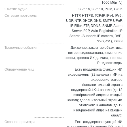
1000 Мбит/с)
Сжатие аудио
G.711a, G.711u, PCM, G726
Сетевые протоколы
HTTP, HTTPS, TCP/IP, IPv4, IPv6,
UDP, NTP, DHCP, DNS, SMTP, UPnP,
IP Filter, FTP, DDNS, SNMP, Alarm
Server, P2P, Auto Registration, IP
Search (Supports IP camera, DVR,
NVS, etc.), ISCSI
Тревожные события
Движение, закрытие объектива,
потеря видеосигнала, изменение
сцены, тревога ИК-датчика, тревога
IP-видеокамеры
Обнаружение лиц
Есть (поддержка функций ИИ
видеокамеры (32 канала) + ИИ на
видеорегистраторе
(lополнительный экран с
поддержкой 4K: 4 канала (до 12
изображений лиц/с на каждый
канал); дополнительный экран 4K
отключен: 8 каналов (до 12
изображений лиц/с на каждый
канал))
Охрана периметра
Есть (поддержка функций ИИ
видеокамеры (64 канала (32 цели/