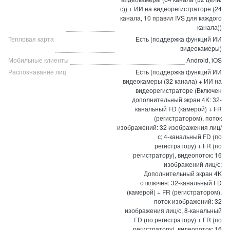
с)) + ИИ на видеорегистраторе (24
канала, 10 правил IVS для каждого
канала))
Тепловая карта
Есть (поддержка функций ИИ
видеокамеры)
Мобильные клиенты
Android, iOS
Распознавание лиц
Есть (поддержка функций ИИ
видеокамеры (32 канала) + ИИ на
видеорегистраторе (Включен
дополнительный экран 4K: 32-
канальный FD (камерой) + FR
(регистратором), поток
изображений: 32 изображения лиц/
с; 4-канальный FD (по
регистратору) + FR (по
регистратору), видеопоток: 16
изображений лиц/с;
Дополнительный экран 4K
отключен: 32-канальный FD
(камерой) + FR (регистратором),
поток изображений: 32
изображения лиц/с, 8-канальный
FD (по регистратору) + FR (по
регистратору), видеопоток: 16