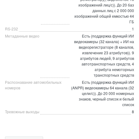
изображений лиц/с)). До 20 баз
данных лиц с 2 000 000
изображений общей емкостью 44
ГБ
RS-232
1
Метаданные видео
Есть (поддержка функций ИИ
видеокамеры (32 канала) + ИИ на
видеорегистраторе (8 каналов,
извлечение 23 атрибутов)). 9
атрибутов людей, 9 атрибутов
автотранспортных средств, 4
атрибута немоторных
транспортных средств
Распознавание автомобильных
Есть (поддержка функций ИИ
номеров
(ANPR) видеокамеры 64 канала (32
цели/с)). До 20 000 номерных
знаков, черный список и белый
список
Тревожные выходы
8