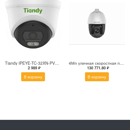
Tiandy IPEYE-TC-32XN-PVZ Купольная IP-камера
4Мп уличная скоростная поворотная IP-камера DS-2DE5432IW-AE(S5)
2 989 ₽
130 771.80 ₽
В корзину
В корзину