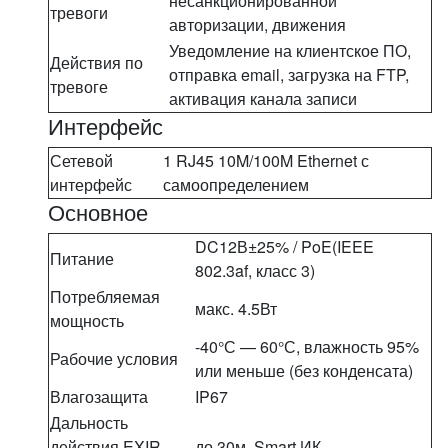
несанкционированной
тревоги
авторизации, движения
Уведомление на клиентское ПО,
Действия по
отправка email, загрузка на FTP,
тревоге
активация канала записи
Интерфейс
Сетевой
1 RJ45 10M/100M Ethernet с
интерфейс
самоопределением
Основное
DC12В±25% / PoE(IEEE
Питание
802.3af, класс 3)
Потребляемая
макс. 4.5Вт
мощность
-40°С — 60°С, влажность 95%
Рабочие условия
или меньше (без конденсата)
Влагозащита
IP67
Дальность
действия EXIR-
до 30м, Smart ИК