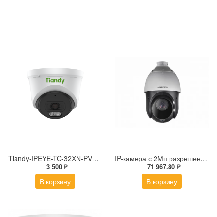
Tiandy-IPEYE-TC-32XN-PVZ 2Мп купольная «турель» IP камера с фиксированным объективом, серия SPARK со встроенным агентом IPEYE для ПВЗ
IP-камера с 2Мп разрешением DS-2DE4225IW-DE(S5)
3 500 ₽
71 967.80 ₽
В корзину
В корзину