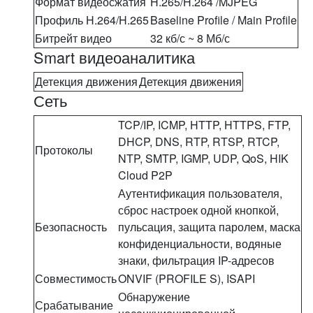
Формат видеосжатия
H.265/H.264 /MJPEG
Профиль H.264/H.265
Baseline Profile / Main Profile
Битрейт видео
32 кб/с ~ 8 Мб/с
Smart видеоаналитика
Детекция движения
Детекция движения
Сеть
TCP/IP, ICMP, HTTP, HTTPS, FTP,
DHCP, DNS, RTP, RTSP, RTCP,
Протоколы
NTP, SMTP, IGMP, UDP, QoS, HIK
Cloud P2P
Аутентификация пользователя,
сброс настроек одной кнопкой,
Безопасность
пульсация, защита паролем, маска
конфиденциальности, водяные
знаки, фильтрация IP-адресов
Совместимость
ONVIF (PROFILE S), ISAPI
Обнаружение
Срабатывание