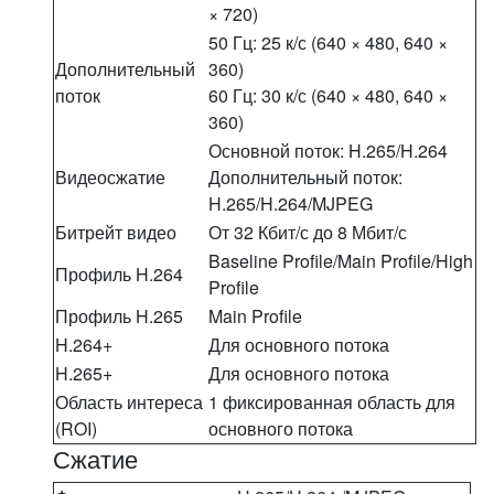
× 720)
50 Гц: 25 к/с (640 × 480, 640 ×
Дополнительный
360)
поток
60 Гц: 30 к/с (640 × 480, 640 ×
360)
Основной поток: H.265/H.264
Видеосжатие
Дополнительный поток:
H.265/H.264/MJPEG
Битрейт видео
От 32 Кбит/с до 8 Мбит/с
Baseline Profile/Main Profile/High
Профиль H.264
Profile
Профиль H.265
Main Profile
H.264+
Для основного потока
H.265+
Для основного потока
Область интереса
1 фиксированная область для
(ROI)
основного потока
Сжатие