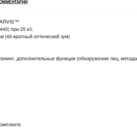
ОММЕНТАРИИ
STARVIS™
40) при 25 к/с
м (45-кратный оптический зум)
трекинг, дополнительные функции (обнаружение лиц, метад
комплекте