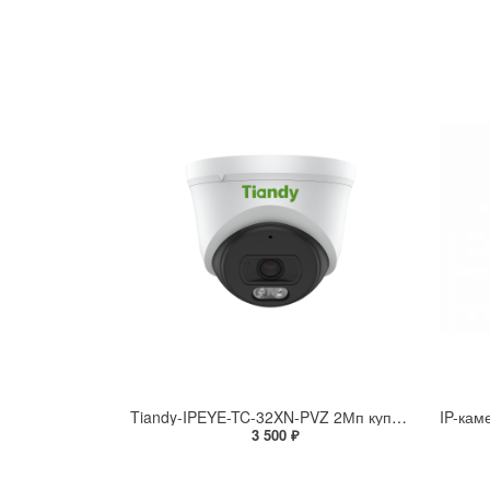
Tiandy-IPEYE-TC-32XN-PVZ 2Мп купольная «турель» IP камера с фиксированным объективом, серия SPARK со встроенным агентом IPEYE для ПВЗ
3 500 ₽