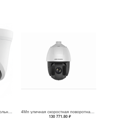
Tiandy IPEYE-TC-32XN-PVZ Купольная IP-камера
4Мп уличная скоростная поворотная IP-камера DS-2DE5432IW-AE(S5)
130 771.80 ₽