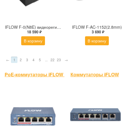
IFLOW F-0(N8E) видеорегистратор
IFLOW F-AC-1152(2.8mm)
18 590 ₽
3 690 ₽
В корзину
В корзину
←
1
2
3
4
5
...
22
23
→
PoE-коммутаторы iFLOW
Коммутаторы iFLOW