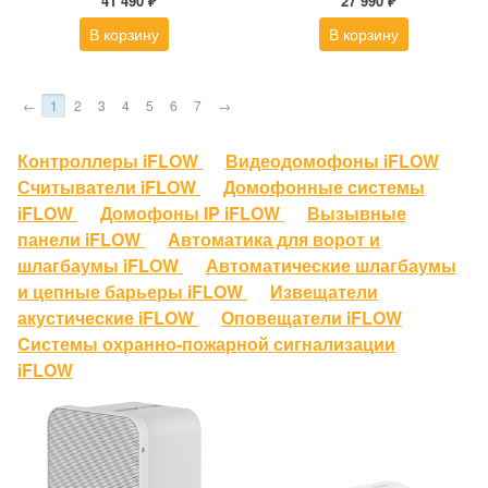
41 490 ₽
27 990 ₽
В корзину
В корзину
←
1
2
3
4
5
6
7
→
Контроллеры iFLOW
Видеодомофоны iFLOW
Считыватели iFLOW
Домофонные системы
iFLOW
Домофоны IP iFLOW
Вызывные
панели iFLOW
Автоматика для ворот и
шлагбаумы iFLOW
Автоматические шлагбаумы
и цепные барьеры iFLOW
Извещатели
акустические iFLOW
Оповещатели iFLOW
Cистемы охранно-пожарной сигнализации
iFLOW