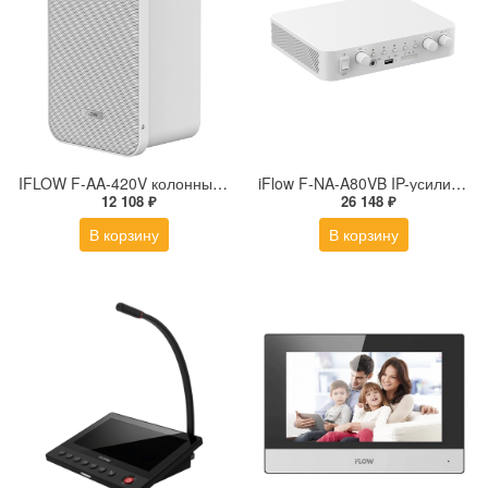
IFLOW F-AA-420V колонный громкоговоритель 20 Вт
iFlow F-NA-A80VB IP-усилитель 80 Вт
12 108 ₽
26 148 ₽
В корзину
В корзину