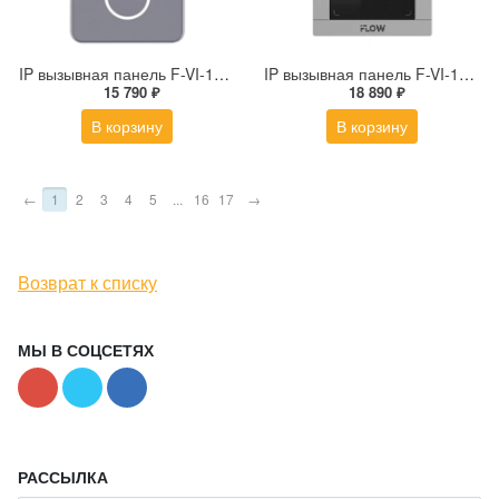
IP вызывная панель F-VI-1401IPMCWE1
IP вызывная панель F-VI-1402ISMCWE1
15 790 ₽
18 890 ₽
В корзину
В корзину
←
1
2
3
4
5
...
16
17
→
Возврат к списку
МЫ В СОЦСЕТЯХ
РАССЫЛКА