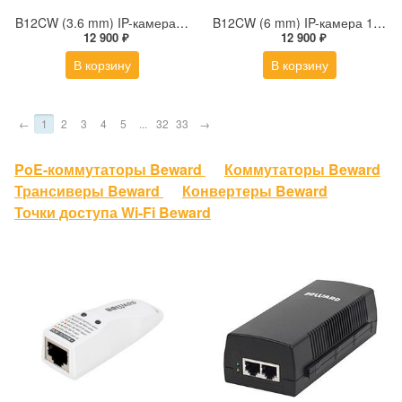
B12CW (3.6 mm) IP-камера 1Мп миниатюрная кубическая беспроводная с фиксированным объективом 3.6 мм и микрофоном
B12CW (6 mm) IP-камера 1Мп миниатюрная кубическая беспроводная с фиксированным объективом 6 мм и микрофоном
12 900 ₽
12 900 ₽
В корзину
В корзину
←
1
2
3
4
5
...
32
33
→
PoE-коммутаторы Beward
Коммутаторы Beward
Трансиверы Beward
Конвертеры Beward
Точки доступа Wi-Fi Beward