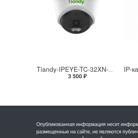
Tiandy-IPEYE-TC-32XN-PVZ 2Мп купольная «турель» IP камера с фиксированным объективом, серия SPARK со встроенным агентом IPEYE для ПВЗ
3 500 ₽
Опубликованная информация несет информ
размещенные на сайте, не являются публичн