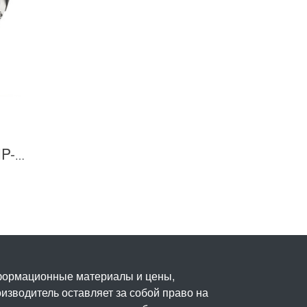
Взрывозащищенная IP-видеокамера Релион Релион-Exd-Н-100-ИК-IP5Мп2.7-13.5Z-PoE-SD-МК-TR
нформационные материалы и цены,
изводитель оставляет за собой право на