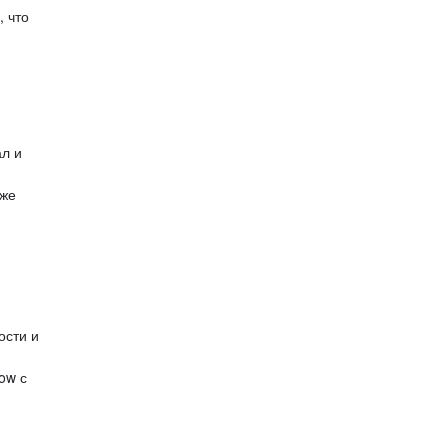
 что
л и
аже
ости и
ow с