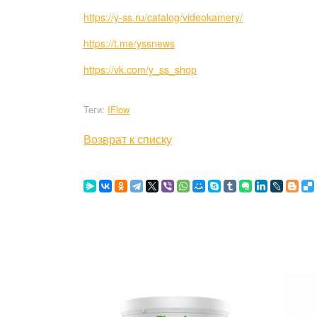
https://y-ss.ru/catalog/videokamery/
https://t.me/yssnews
https://vk.com/y_ss_shop
Теги:
IFlow
Возврат к списку