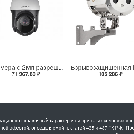
IP-камера с 2Мп разрешением DS-2DE4225IW-DE(S5)
71 967.80 ₽
105 286 ₽
ационно справочный характер и ни при каких условиях и
ой офертой, определяемой п. статей 435 и 437 ГК РФ.. Про