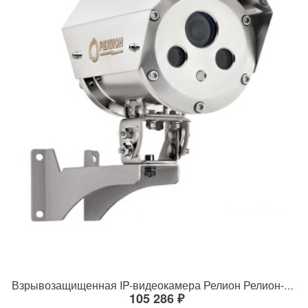
Взрывозащищенная IP-видеокамера Релион Релион-Exd-Н-100-ИК-IP5Мп2.7-13.5Z-PoE-SD-МК-TR
105 286 ₽