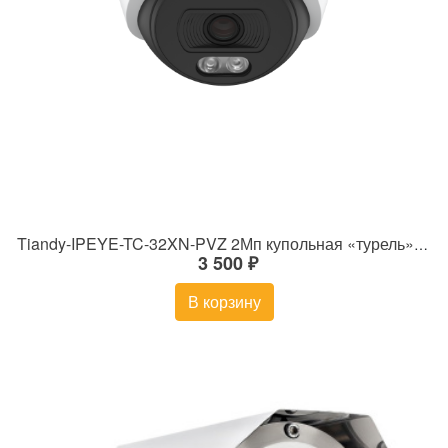
Tiandy-IPEYE-TC-32XN-PVZ 2Мп купольная «турель» IP камера с фиксированным объективом, серия SPARK со встроенным агентом IPEYE для ПВЗ
3 500 ₽
В корзину