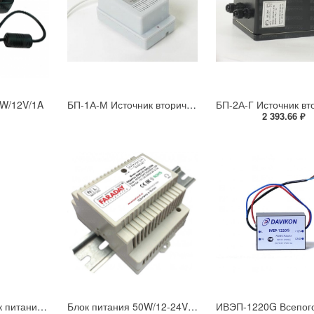
2W/12V/1A
БП-1А-М Источник вторичного питания
2 393.66 ₽
ИВЭП-1220В Блок питания на 12В для профессионального монтажа
Блок питания 50W/12-24V/DIN