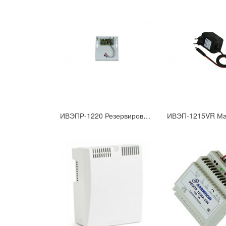
ИВЭПР-1220 Резервированный блок питания U=11.5-14B, Iном=2,0А под АКБ 7А/ч