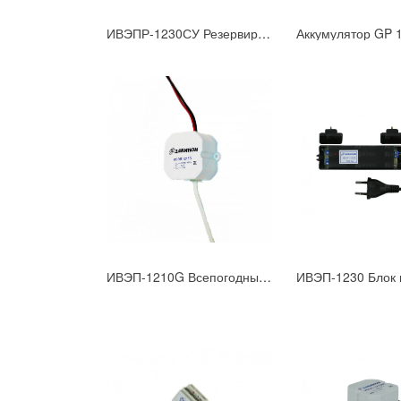
ИВЭПР-1230СУ Резервированный всепогодный (IP56) блок питания U=13.5B, Iном=3,0А под АКБ 7А/ч
ИВЭП-1210G Всепогодный блок питания (IP 67) U=12B, Iном=1,0А для скрытой установки