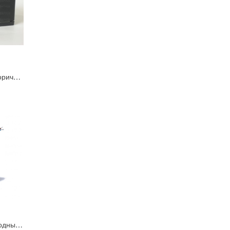
БП-2А-Г Источник вторичного питания уличный
ИВЭП-1220G Всепогодный блок питания (IP 67) U=12B, Iном=2А для скрытой установки