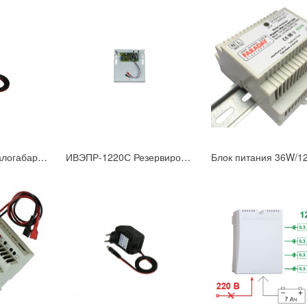
ИВЭП-1215VR Малогабаритный блок питания U=12B; Iном=1,5А
ИВЭПР-1220С Резервированный блок питания U=11.5-14B, Iном=2,0А под АКБ 7А/ч