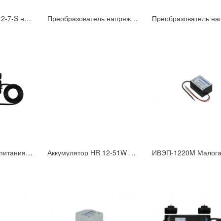
Аккумулятор GP 12-7-S на 7Ач
Преобразователь напряжения ПН-24АС/12-1,0
ИВЭП-1230 Блок питания U=11,5- 14B; Iном=3А
Аккумулятор HR 12-51W DELTA