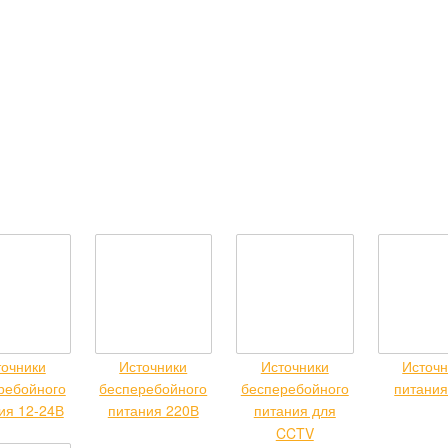
точники
Источники
Источники
Источн
ребойного
бесперебойного
бесперебойного
питания
ия 12-24В
питания 220В
питания для
CCTV