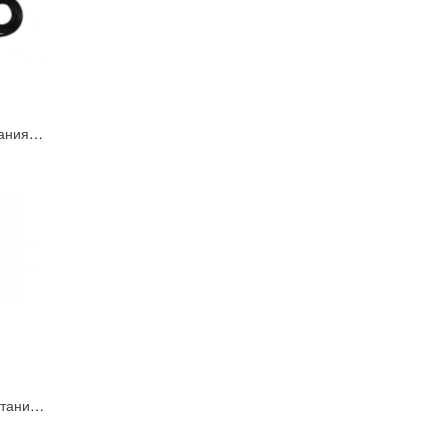
ИВЭП-1220 Блок питания U=11,5- 14B; Iном=2А
ИВЭП-0620V Блок питания на 5В