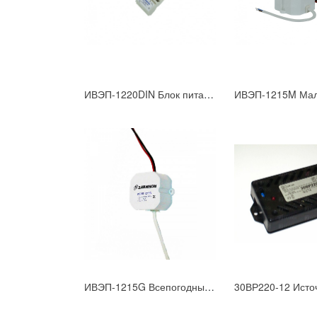
ИВЭП-1220DIN Блок питания U=11,5- 14,5B; Iном=2А на DIN рейку
ИВЭП-1215G Всепогодный блок питания (IP 67) U=12B, Iном=1,5А для скрытой установки