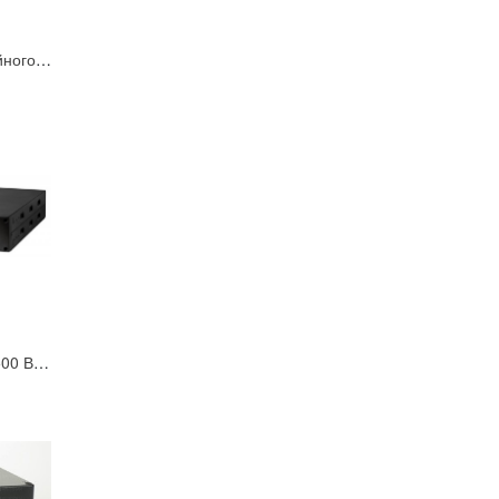
Источник бесперебойного питания SKAT-V.4
EBM Smart Winner 1500 Внешний дополнительный батарейный модуль (12В/7Ач х 6 шт) IPPON