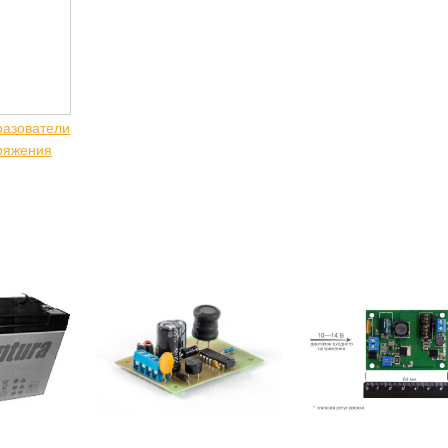
разователи
ряжения