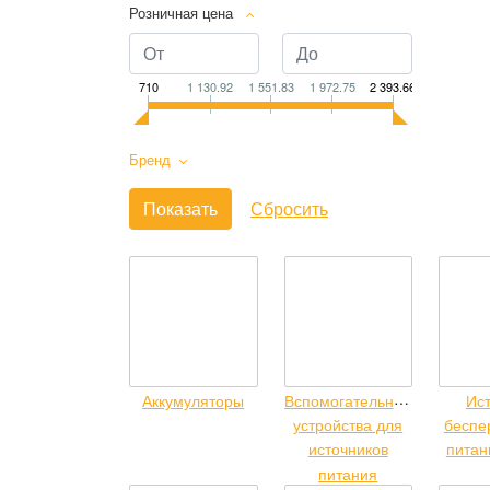
Розничная цена
710
1 130.92
1 551.83
1 972.75
2 393.66
Бренд
В
Аккумуляторы
спомогательные
Ис
устройства для
беспе
источников
питан
питания