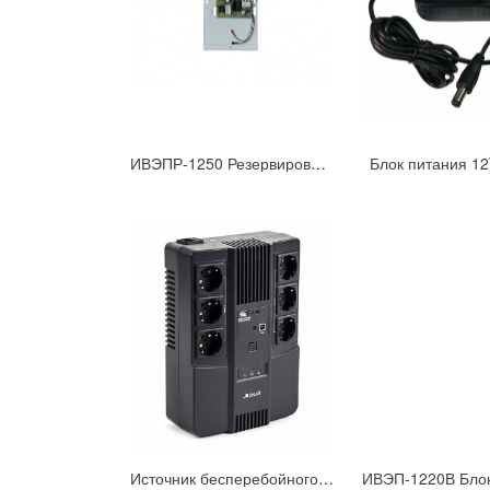
ИВЭПР-1250 Резервированный блок питания U=11.5-14B, Iном=5,0А под АКБ 7А/ч
Блок питания 1
Источник бесперебойного питания SKAT-UPS 800 AI