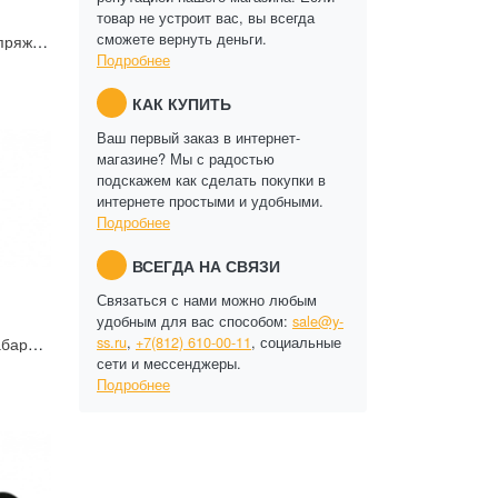
товар не устроит вас, вы всегда
сможете вернуть деньги.
Преобразователь напряжения ПН-12/24-1,0
Подробнее
КАК КУПИТЬ
Ваш первый заказ в интернет-
магазине? Мы с радостью
подскажем как сделать покупки в
интернете простыми и удобными.
Подробнее
ВСЕГДА НА СВЯЗИ
Связаться с нами можно любым
удобным для вас способом:
sale@y-
ss.ru
,
+7(812) 610-00-11
, социальные
ИВЭП-1220M Малогабаритный блок питания U=12B; Iном=2А
сети и мессенджеры.
Подробнее