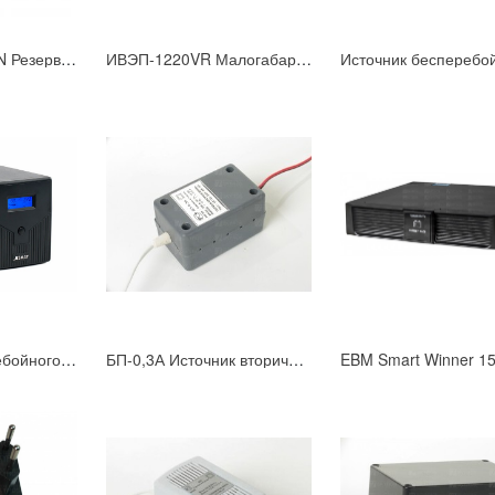
ИВЭПР-1230A-DIN Резервированный блок питания U=11.5-14B, Iном=3,0А под внешнюю АКБ
ИВЭП-1220VR Малогабаритный блок питания U=12B; Iном=2А
Источник бесперебойного питания SKAT-UPS 1000/600
БП-0,3А Источник вторичного питания