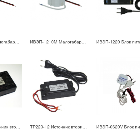
ИВЭП-1215M Малогабаритный блок питания U=12B; Iном=1,5А
ИВЭП-1210M Малогабаритный блок питания U=12B; Iном=1А
30ВР220-12 Источник вторичного питания
ТР220-12 Источник вторичного питания